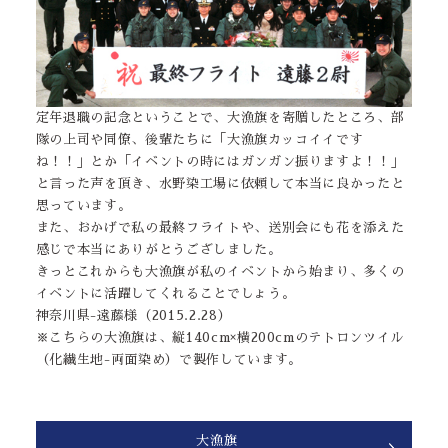
定年退職の記念ということで、大漁旗を寄贈したところ、部
隊の上司や同僚、後輩たちに「大漁旗カッコイイです
ね！！」とか「イベントの時にはガンガン振りますよ！！」
と言った声を頂き、水野染工場に依頼して本当に良かったと
思っています。
また、おかげで私の最終フライトや、送別会にも花を添えた
感じで本当にありがとうござしました。
きっとこれからも大漁旗が私のイベントから始まり、多くの
イベントに活躍してくれることでしょう。
神奈川県-遠藤様（2015.2.28）
※こちらの大漁旗は、縦140cm×横200cmのテトロンツイル
（化繊生地-両面染め）で製作しています。
大漁旗