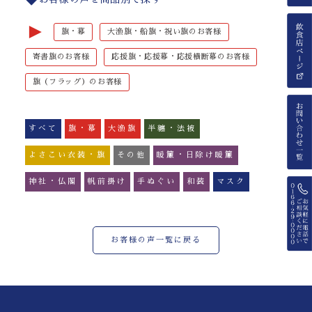
►
旗・幕
大漁旗・船旗・祝い旗のお客様
寄書旗のお客様
応援旗・応援幕・応援横断幕のお客様
旗（フラッグ）のお客様
すべて
旗・幕
大漁旗
半纏・法被
よさこい衣装・旗
その他
暖簾・日除け暖簾
神社・仏閣
帆前掛け
手ぬぐい
和装
マスク
お客様の声一覧に戻る