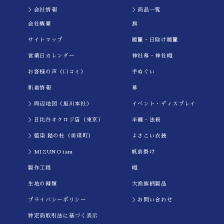
＞会社情報
＞商品一覧
会社概要
旗
サイトマップ
暖簾・日除け暖簾
営業日カレンダー
神社幕・神社幟
お客様の声（口コミ）
手ぬぐい
新着情報
幕
＞周辺地図（旭川本社）
イべント・ディスプレイ
＞日比谷オクロジ店（東京）
半纏・法被
＞藍染 結の杜（美瑛町）
よさこい衣装
＞MIZUNO ism
帆前掛け
製作工程
幟
生地の種類
大漁旗柄製品
プライバシーポリシー
＞お問い合わせ
特定商取引法に基づく表示