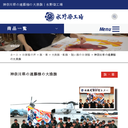
神奈川県の遠藤様の大漁旗｜水野染工場
Menu
商品一覧
Voice
ホーム
»
お客様の声
»
旗・幕
»
大漁旗・船旗・祝い旗のお客様
»
神奈川県の遠藤様
の大漁旗
神奈川県の遠藤様の大漁旗
旗・幕