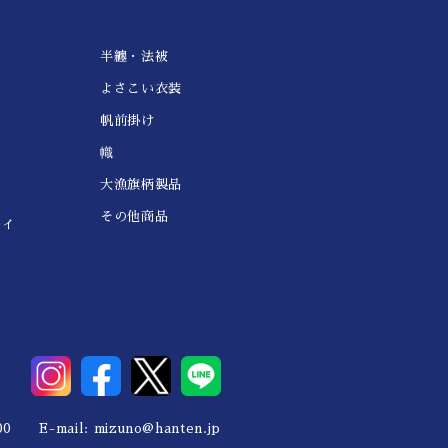
半纏・法被
よさこい衣装
帆前掛け
幟
大漁旗柄製品
その他商品
レイ
0 E-mail:
mizuno@hanten.jp