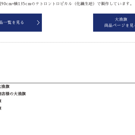
90cm×横135cmのテトロントロピカル（化繊生地）で製作しています。
大漁旗
品一覧を見る
商品ページを見
大漁旗
務店様の大漁旗
旗
旗