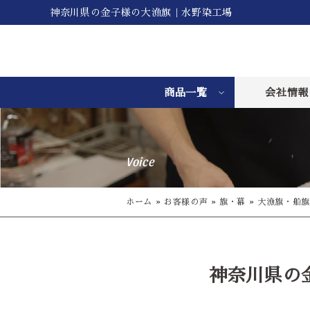
神奈川県の金子様の大漁旗｜水野染工場
商品一覧
会社情報
Voice
ホーム
»
お客様の声
»
旗・幕
»
大漁旗・船旗
神奈川県の