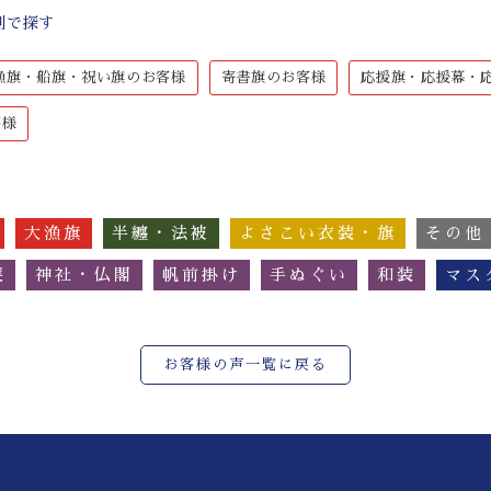
別で探す
漁旗・船旗・祝い旗のお客様
寄書旗のお客様
応援旗・応援幕・
客様
大漁旗
半纏・法被
よさこい衣装・旗
その他
簾
神社・仏閣
帆前掛け
手ぬぐい
和装
マス
お客様の声一覧に戻る