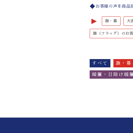
お客様の声を商品
►
旗・幕
大
旗（フラッグ）のお
すべて
旗・幕
暖簾・日除け暖