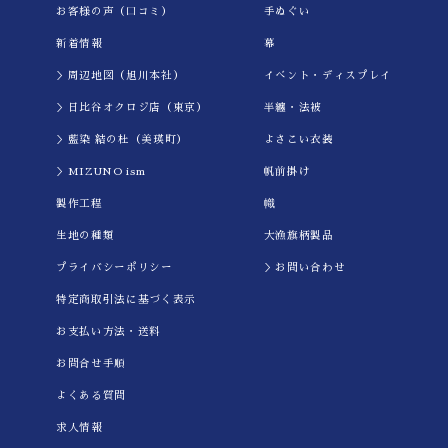
お客様の声（口コミ）
手ぬぐい
新着情報
幕
＞周辺地図（旭川本社）
イべント・ディスプレイ
＞日比谷オクロジ店（東京）
半纏・法被
＞藍染 結の杜（美瑛町）
よさこい衣装
＞MIZUNO ism
帆前掛け
製作工程
幟
生地の種類
大漁旗柄製品
プライバシーポリシー
＞お問い合わせ
特定商取引法に基づく表示
お支払い方法・送料
お問合せ手順
よくある質問
求人情報