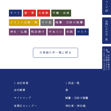
すべて
旗・幕
大漁旗
半纏・法被
よさこい衣装・旗
その他
暖簾・日除け暖簾
神社・仏閣
帆前掛け
手ぬぐい
和装
マスク
お客様の声一覧に戻る
＞会社情報
＞商品一覧
会社概要
旗
サイトマップ
暖簾・日除け暖簾
営業日カレンダー
神社幕・神社幟