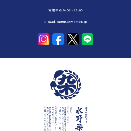
営業時間 9:00～18:00
E-mail:
mizuno@hanten.jp