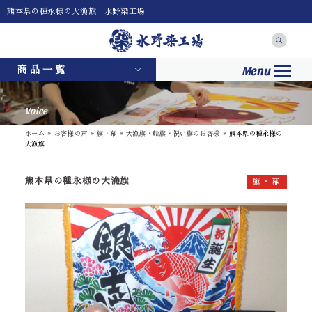
熊本県の種永様の大漁旗｜水野染工場
Menu
商品一覧
Voice
ホーム
»
お客様の声
»
旗・幕
»
大漁旗・船旗・祝い旗のお客様
»
熊本県の種永様の
大漁旗
熊本県の種永様の大漁旗
旗・幕