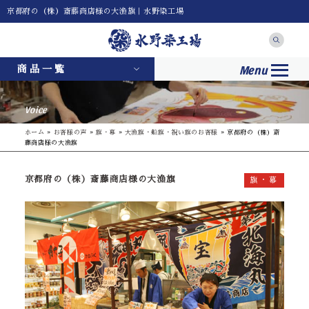
京都府の（株）斎藤商店様の大漁旗｜水野染工場
Menu
商品一覧
Voice
ホーム
»
お客様の声
»
旗・幕
»
大漁旗・船旗・祝い旗のお客様
»
京都府の（株）斎
藤商店様の大漁旗
京都府の（株）斎藤商店様の大漁旗
旗・幕