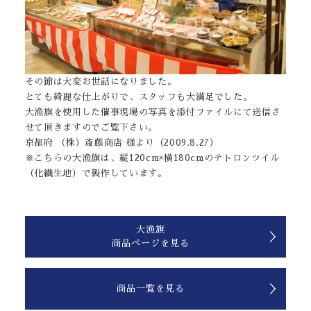
その節は大変お世話になりました。
とても綺麗な仕上がりで、スタッフも大満足でした。
大漁旗を使用した催事現場の写真を添付ファイルにて送信さ
せて頂きますのでご覧下さい。
京都府 （株）斎藤商店 様より（2009.8.27）
※こちらの大漁旗は、縦120cm×横180cmのテトロンツイル
（化繊生地）で製作しています。
大漁旗
商品ページを見る
商品一覧を見る