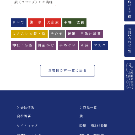
旗（フラッグ）のお客様
すべて
旗・幕
大漁旗
半纏・法被
よさこい衣装・旗
その他
暖簾・日除け暖簾
神社・仏閣
帆前掛け
手ぬぐい
和装
マスク
お客様の声一覧に戻る
＞会社情報
＞商品一覧
会社概要
旗
サイトマップ
暖簾・日除け暖簾