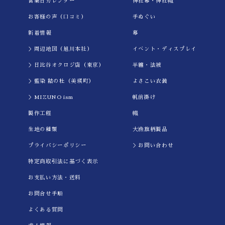
営業日カレンダー
神社幕・神社幟
お客様の声（口コミ）
手ぬぐい
新着情報
幕
＞周辺地図（旭川本社）
イべント・ディスプレイ
＞日比谷オクロジ店（東京）
半纏・法被
＞藍染 結の杜（美瑛町）
よさこい衣装
＞MIZUNO ism
帆前掛け
製作工程
幟
生地の種類
大漁旗柄製品
プライバシーポリシー
＞お問い合わせ
特定商取引法に基づく表示
お支払い方法・送料
お問合せ手順
よくある質問