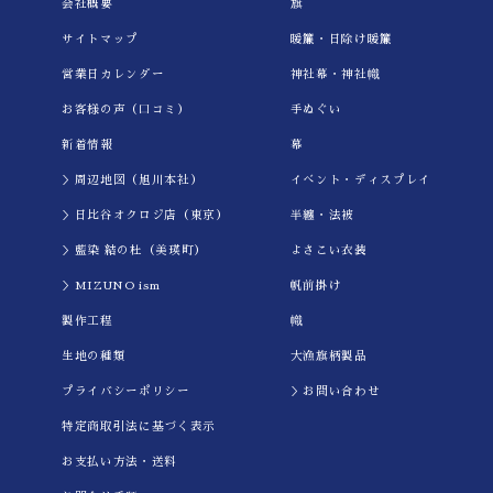
会社概要
旗
サイトマップ
暖簾・日除け暖簾
営業日カレンダー
神社幕・神社幟
お客様の声（口コミ）
手ぬぐい
新着情報
幕
＞周辺地図（旭川本社）
イべント・ディスプレイ
＞日比谷オクロジ店（東京）
半纏・法被
＞藍染 結の杜（美瑛町）
よさこい衣装
＞MIZUNO ism
帆前掛け
製作工程
幟
生地の種類
大漁旗柄製品
プライバシーポリシー
＞お問い合わせ
特定商取引法に基づく表示
お支払い方法・送料