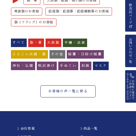
►
旗・幕
大漁旗・船旗・祝い旗のお客様
寄書旗のお客様
応援旗・応援幕・応援横断幕のお客様
旗（フラッグ）のお客様
すべて
旗・幕
大漁旗
半纏・法被
よさこい衣装・旗
その他
暖簾・日除け暖簾
神社・仏閣
帆前掛け
手ぬぐい
和装
マスク
お客様の声一覧に戻る
＞会社情報
＞商品一覧