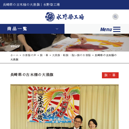
長崎県の古木様の大漁旗｜水野染工場
Menu
商品一覧
Voice
ホーム
»
お客様の声
»
旗・幕
»
大漁旗・船旗・祝い旗のお客様
»
長崎県の古木様の
大漁旗
長崎県の古木様の大漁旗
旗・幕