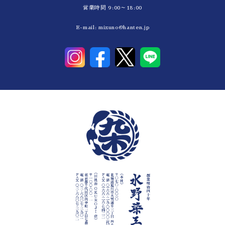
営業時間 9:00～18:00
E-mail:
mizuno@hanten.jp