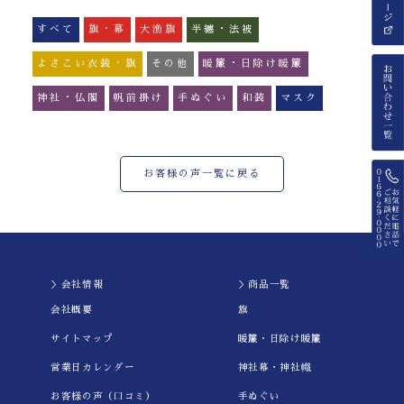
すべて
旗・幕
大漁旗
半纏・法被
よさこい衣装・旗
その他
暖簾・日除け暖簾
神社・仏閣
帆前掛け
手ぬぐい
和装
マスク
お客様の声一覧に戻る
＞会社情報
＞商品一覧
会社概要
旗
サイトマップ
暖簾・日除け暖簾
営業日カレンダー
神社幕・神社幟
お客様の声（口コミ）
手ぬぐい