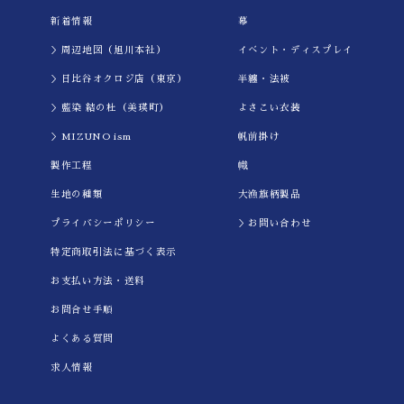
新着情報
幕
＞周辺地図（旭川本社）
イべント・ディスプレイ
＞日比谷オクロジ店（東京）
半纏・法被
＞藍染 結の杜（美瑛町）
よさこい衣装
＞MIZUNO ism
帆前掛け
製作工程
幟
生地の種類
大漁旗柄製品
プライバシーポリシー
＞お問い合わせ
特定商取引法に基づく表示
お支払い方法・送料
お問合せ手順
よくある質問
求人情報