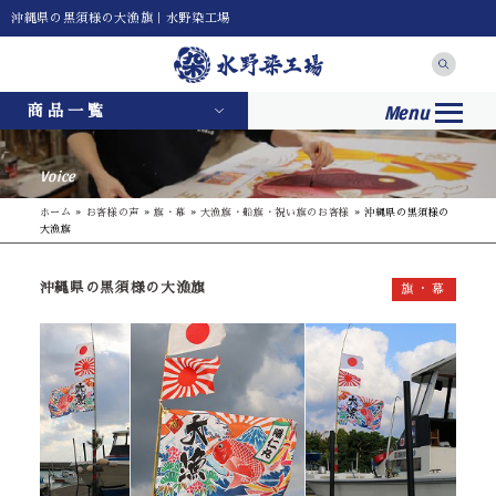
沖縄県の黒須様の大漁旗｜水野染工場
Menu
商品一覧
Voice
ホーム
»
お客様の声
»
旗・幕
»
大漁旗・船旗・祝い旗のお客様
»
沖縄県の黒須様の
大漁旗
沖縄県の黒須様の大漁旗
旗・幕