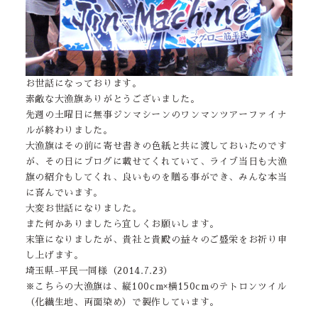
お世話になっております。
素敵な大漁旗ありがとうございました。
先週の土曜日に無事ジンマシーンのワンマンツアーファイナ
ルが終わりました。
大漁旗はその前に寄せ書きの色紙と共に渡しておいたのです
が、その日にブログに載せてくれていて、ライブ当日も大漁
旗の紹介もしてくれ、良いものを贈る事ができ、みんな本当
に喜んでいます。
大変お世話になりました。
また何かありましたら宜しくお願いします。
末筆になりましたが、貴社と貴殿の益々のご盛栄をお祈り申
し上げます。
埼玉県-平民一同様（2014.7.23）
※こちらの大漁旗は、縦100cm×横150cmのテトロンツイル
（化繊生地、両面染め）で製作しています。