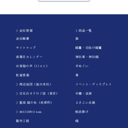
＞会社情報
＞商品一覧
会社概要
旗
サイトマップ
暖簾・日除け暖簾
営業日カレンダー
神社幕・神社幟
お客様の声（口コミ）
手ぬぐい
新着情報
幕
＞周辺地図（旭川本社）
イべント・ディスプレイ
＞日比谷オクロジ店（東京）
半纏・法被
＞藍染 結の杜（美瑛町）
よさこい衣装
＞MIZUNO ism
帆前掛け
製作工程
幟