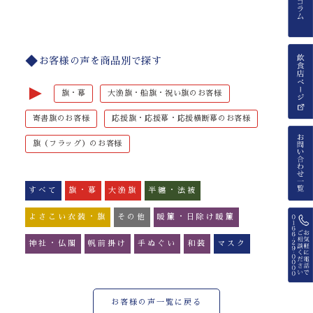
お客様の声を商品別で探す
►
旗・幕
大漁旗・船旗・祝い旗のお客様
寄書旗のお客様
応援旗・応援幕・応援横断幕のお客様
旗（フラッグ）のお客様
すべて
旗・幕
大漁旗
半纏・法被
よさこい衣装・旗
その他
暖簾・日除け暖簾
神社・仏閣
帆前掛け
手ぬぐい
和装
マスク
お客様の声一覧に戻る