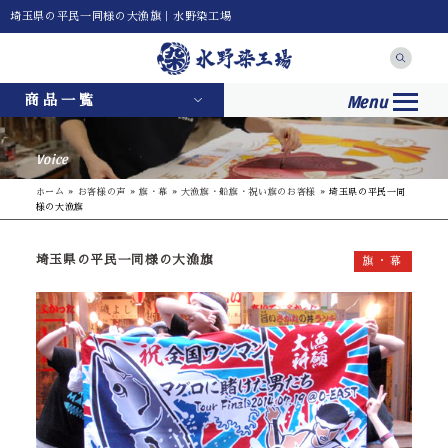
埼玉県の平民一同様の大漁旗｜水野染工場
Menu
商品一覧
Voice
ホーム
»
お客様の声
»
旗・幕
»
大漁旗・船旗・祝い旗のお客様
»
埼玉県の平民一同
様の大漁旗
埼玉県の平民一同様の大漁旗
旗・幕