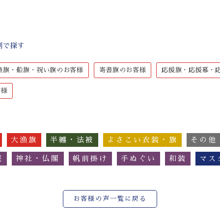
別で探す
漁旗・船旗・祝い旗のお客様
寄書旗のお客様
応援旗・応援幕・
客様
大漁旗
半纏・法被
よさこい衣装・旗
その他
簾
神社・仏閣
帆前掛け
手ぬぐい
和装
マス
お客様の声一覧に戻る