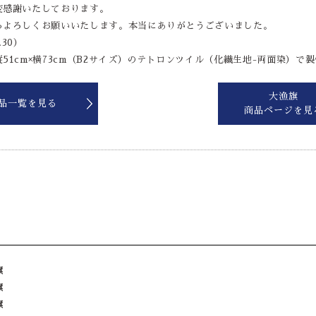
変感謝いたしております。
らよろしくお願いいたします。本当にありがとうございました。
.30）
51cm×横73cm（B2サイズ）のテトロンツイル（化繊生地-両面染）で
大漁旗
品一覧を見る
商品ページを見
旗
旗
旗