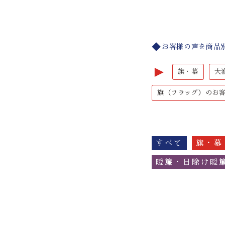
お客様の声を商品
►
旗・幕
大
旗（フラッグ）のお
すべて
旗・幕
暖簾・日除け暖