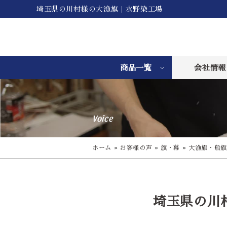
埼玉県の川村様の大漁旗｜水野染工場
商品一覧
会社情報
Voice
ホーム
»
お客様の声
»
旗・幕
»
大漁旗・船旗
埼玉県の川