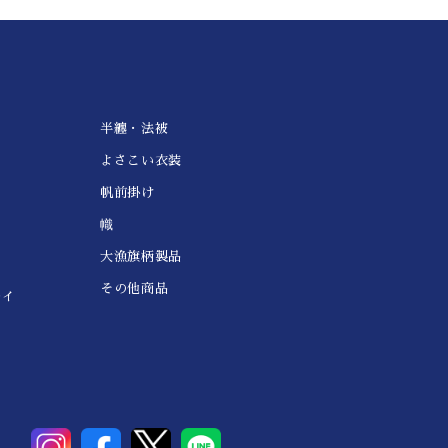
半纏・法被
よさこい衣装
帆前掛け
幟
大漁旗柄製品
その他商品
レイ