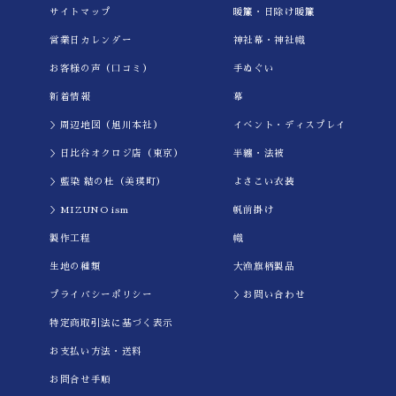
サイトマップ
暖簾・日除け暖簾
営業日カレンダー
神社幕・神社幟
お客様の声（口コミ）
手ぬぐい
新着情報
幕
＞周辺地図（旭川本社）
イべント・ディスプレイ
＞日比谷オクロジ店（東京）
半纏・法被
＞藍染 結の杜（美瑛町）
よさこい衣装
＞MIZUNO ism
帆前掛け
製作工程
幟
生地の種類
大漁旗柄製品
プライバシーポリシー
＞お問い合わせ
特定商取引法に基づく表示
お支払い方法・送料
お問合せ手順