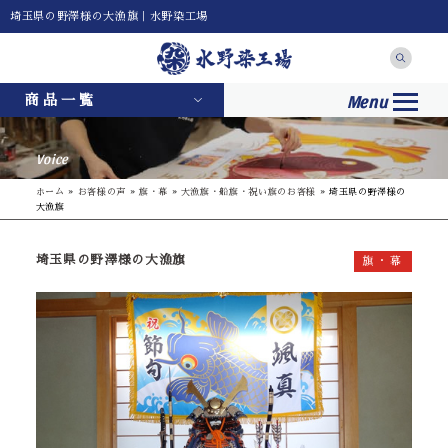
埼玉県の野澤様の大漁旗｜水野染工場
Menu
商品一覧
Voice
ホーム
»
お客様の声
»
旗・幕
»
大漁旗・船旗・祝い旗のお客様
»
埼玉県の野澤様の
大漁旗
埼玉県の野澤様の大漁旗
旗・幕