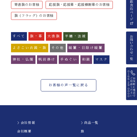
寄書旗のお客様
応援旗・応援幕・応援横断幕のお客様
旗（フラッグ）のお客様
すべて
旗・幕
大漁旗
半纏・法被
よさこい衣装・旗
その他
暖簾・日除け暖簾
神社・仏閣
帆前掛け
手ぬぐい
和装
マスク
お客様の声一覧に戻る
＞会社情報
＞商品一覧
会社概要
旗