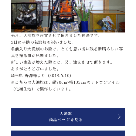
先月、大漁旗を注文させて頂きました野澤です。
5日に子供の初節句を祝いました。
名前入り大漁旗のお陰で、とても思い出に残る素晴らしい写
真を撮る事が出来ました。
新しい家族が増えた際には、又、注文させて頂きます。
ありがとうございました。
埼玉県 野澤様より（2013.5.10）
※こちらの大漁旗は、縦90cm×横135cmのテトロンツイル
（化繊生地）で製作しています。
大漁旗
商品ページを見る