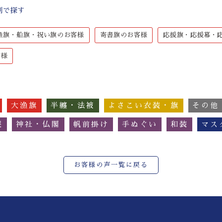
別で探す
漁旗・船旗・祝い旗のお客様
寄書旗のお客様
応援旗・応援幕・
客様
大漁旗
半纏・法被
よさこい衣装・旗
その他
簾
神社・仏閣
帆前掛け
手ぬぐい
和装
マス
お客様の声一覧に戻る