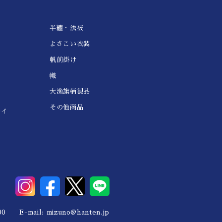
半纏・法被
よさこい衣装
帆前掛け
幟
大漁旗柄製品
その他商品
レイ
0 E-mail:
mizuno@hanten.jp