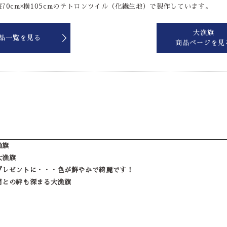
70cm×横105cmのテトロンツイル（化繊生地）で製作しています。
大漁旗
品一覧を見る
商品ページを見
漁旗
大漁旗
プレゼントに・・・色が鮮やかで綺麗です！
間との絆も深まる大漁旗