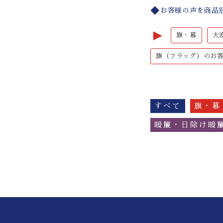
お客様の声を商品
►
旗・幕
大
旗（フラッグ）のお
すべて
旗・幕
暖簾・日除け暖