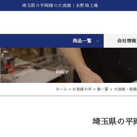
埼玉県の平岡様の大漁旗｜水野染工場
商品一覧
会社情報
Voice
ホーム
»
お客様の声
»
旗・幕
»
大漁旗・船旗
埼玉県の平