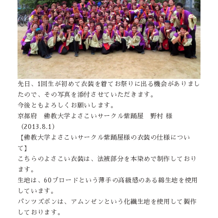
先日、1回生が初めて衣装を着てお祭りに出る機会がありまし
たので、その写真を添付させていただきます。
今後ともよろしくお願いします。
京都府 佛教大学よさこいサークル紫踊屋 野村 様
（2013.8.1）
【佛教大学よさこいサークル紫踊屋様の衣装の仕様につい
て】
こちらのよさこい衣装は、法被部分を本染めで制作しており
ます。
生地は、60ブロードという薄手の高級感のある綿生地を使用
しています。
パンツズボンは、アムンゼンという化繊生地を使用して製作
しております。