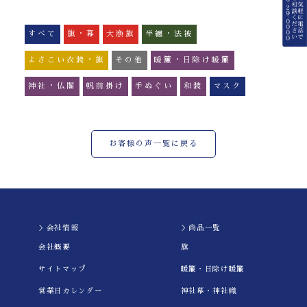
すべて
旗・幕
大漁旗
半纏・法被
よさこい衣装・旗
その他
暖簾・日除け暖簾
神社・仏閣
帆前掛け
手ぬぐい
和装
マスク
お客様の声一覧に戻る
＞会社情報
＞商品一覧
会社概要
旗
サイトマップ
暖簾・日除け暖簾
営業日カレンダー
神社幕・神社幟