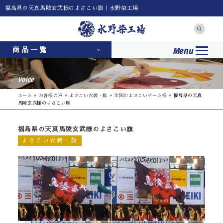
福島県の天真馬陵玄武様のよさこい旗｜水野染工場
Menu
商品一覧
Voice
ホーム
»
お客様の声
»
よさこい衣装・旗
»
全国のよさこいチーム様
»
福島県の天真
馬陵玄武様のよさこい旗
福島県の天真馬陵玄武様のよさこい旗
よさこい衣装・旗