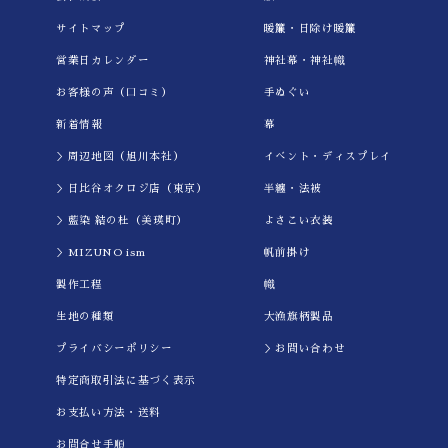
サイトマップ
暖簾・日除け暖簾
営業日カレンダー
神社幕・神社幟
お客様の声（口コミ）
手ぬぐい
新着情報
幕
＞周辺地図（旭川本社）
イべント・ディスプレイ
＞日比谷オクロジ店（東京）
半纏・法被
＞藍染 結の杜（美瑛町）
よさこい衣装
＞MIZUNO ism
帆前掛け
製作工程
幟
生地の種類
大漁旗柄製品
プライバシーポリシー
＞お問い合わせ
特定商取引法に基づく表示
お支払い方法・送料
お問合せ手順