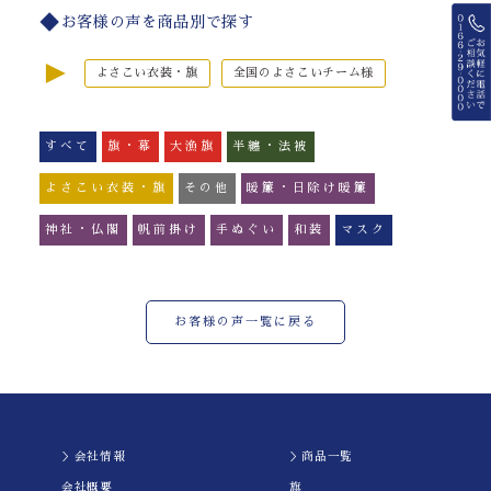
お客様の声を商品別で探す
►
よさこい衣装・旗
全国のよさこいチーム様
すべて
旗・幕
大漁旗
半纏・法被
よさこい衣装・旗
その他
暖簾・日除け暖簾
神社・仏閣
帆前掛け
手ぬぐい
和装
マスク
お客様の声一覧に戻る
＞会社情報
＞商品一覧
会社概要
旗