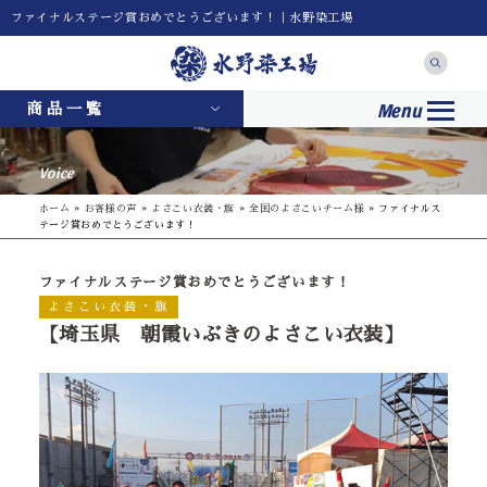
ファイナルステージ賞おめでとうございます！｜水野染工場
Menu
商品一覧
Voice
ホーム
»
お客様の声
»
よさこい衣装・旗
»
全国のよさこいチーム様
»
ファイナルス
テージ賞おめでとうございます！
ファイナルステージ賞おめでとうございます！
よさこい衣装・旗
【埼玉県 朝霞いぶきのよさこい衣装】