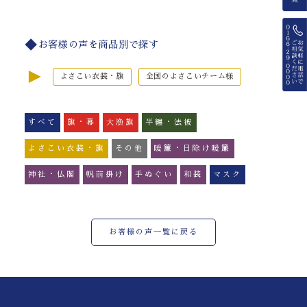
お客様の声を商品別で探す
►
よさこい衣装・旗
全国のよさこいチーム様
すべて
旗・幕
大漁旗
半纏・法被
よさこい衣装・旗
その他
暖簾・日除け暖簾
神社・仏閣
帆前掛け
手ぬぐい
和装
マスク
お客様の声一覧に戻る