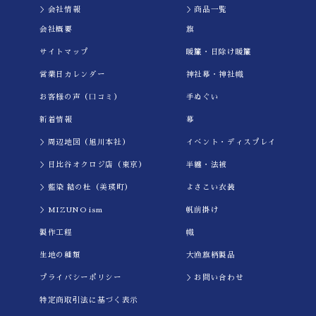
＞会社情報
＞商品一覧
会社概要
旗
サイトマップ
暖簾・日除け暖簾
営業日カレンダー
神社幕・神社幟
お客様の声（口コミ）
手ぬぐい
新着情報
幕
＞周辺地図（旭川本社）
イべント・ディスプレイ
＞日比谷オクロジ店（東京）
半纏・法被
＞藍染 結の杜（美瑛町）
よさこい衣装
＞MIZUNO ism
帆前掛け
製作工程
幟
生地の種類
大漁旗柄製品
プライバシーポリシー
＞お問い合わせ
特定商取引法に基づく表示