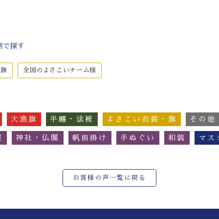
別で探す
・旗
全国のよさこいチーム様
大漁旗
半纏・法被
よさこい衣装・旗
その他
簾
神社・仏閣
帆前掛け
手ぬぐい
和装
マス
お客様の声一覧に戻る