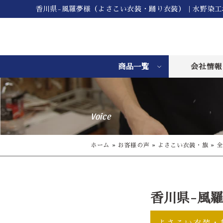
香川県-風羅夢様（よさこい衣装・踊り衣装）｜水野染工
商品一覧
会社情報
Voice
ホーム
»
お客様の声
»
よさこい衣装・旗
»
全
香川県-風
よさこい衣装・