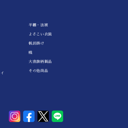
半纏・法被
よさこい衣装
帆前掛け
幟
大漁旗柄製品
その他商品
レイ