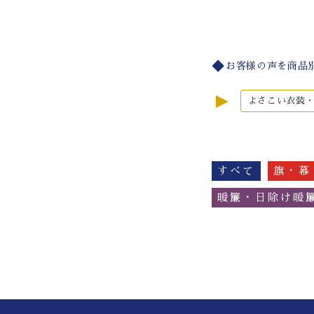
お客様の声を商品
►
よさこい衣装
すべて
旗・幕
暖簾・日除け暖