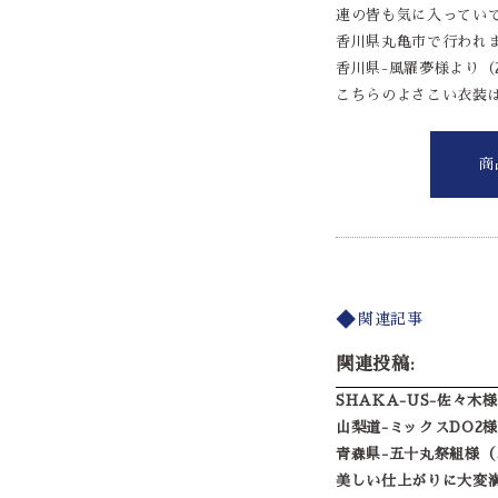
連の皆も気に入ってい
香川県丸亀市で行われ
香川県-風羅夢様より（20
こちらのよさこい衣装
商
関連記事
関連投稿:
SHAKA-US-佐々木
山梨道-ミックスDO2様
青森県-五十丸祭組様（
美しい仕上がりに大変