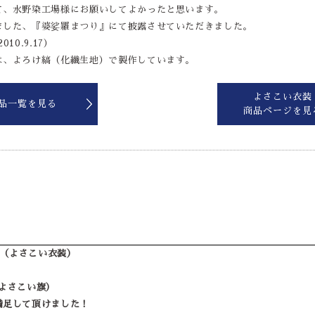
て、水野染工場様にお願いしてよかったと思います。
ました、『婆娑羅まつり』にて披露させていただきました。
10.9.17）
は、よろけ縞（化繊生地）で製作しています。
よさこい衣装
品一覧を見る
商品ページを見
様（よさこい衣装）
よさこい旗）
満足して頂けました！