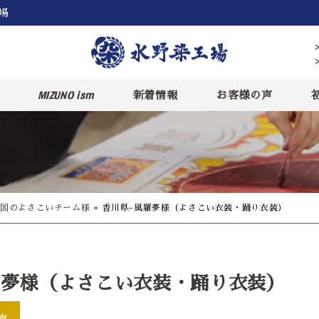
場
MIZUNO ism
新着情報
お客様の声
国のよさこいチーム様
»
香川県-風羅夢様（よさこい衣装・踊り衣装）
羅夢様（よさこい衣装・踊り衣装）
旗