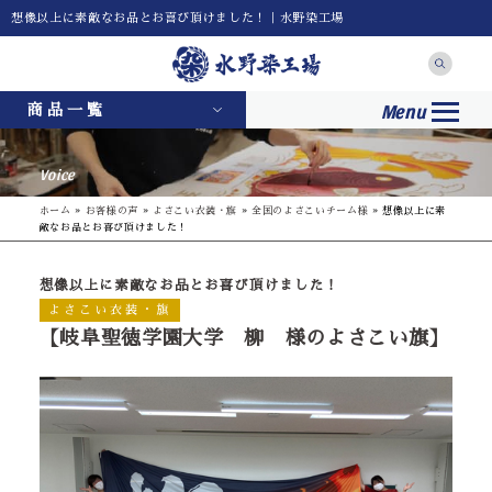
想像以上に素敵なお品とお喜び頂けました！｜水野染工場
Menu
商品一覧
Voice
ホーム
»
お客様の声
»
よさこい衣装・旗
»
全国のよさこいチーム様
»
想像以上に素
敵なお品とお喜び頂けました！
想像以上に素敵なお品とお喜び頂けました！
よさこい衣装・旗
【岐阜聖徳学園大学 柳 様のよさこい旗】