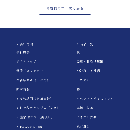
お客様の声一覧に戻る
＞会社情報
＞商品一覧
会社概要
旗
サイトマップ
暖簾・日除け暖簾
営業日カレンダー
神社幕・神社幟
お客様の声（口コミ）
手ぬぐい
新着情報
幕
＞周辺地図（旭川本社）
イべント・ディスプレイ
＞日比谷オクロジ店（東京）
半纏・法被
＞藍染 結の杜（美瑛町）
よさこい衣装
＞MIZUNO ism
帆前掛け