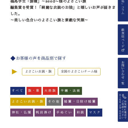
福島学生「源種」～seed〜様のよさこい旗
編集賞を受賞！「綺麗な衣装のお陰」と嬉しいお声が届きま
した。
～美しい色合いのよさこい旗と素敵な笑顔～
お客様の声を商品別で探す
►
よさこい衣装・旗
全国のよさこいチーム様
すべて
旗・幕
大漁旗
半纏・法被
よさこい衣装・旗
その他
暖簾・日除け暖簾
神社・仏閣
帆前掛け
手ぬぐい
和装
マスク