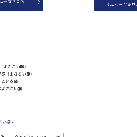
品一覧を見る
商品ページを見
（よさこい旗）
野様（よさこい旗）
さこい衣装
のよさこい旗
別で探す