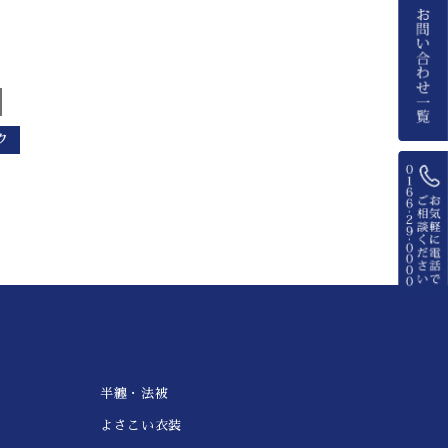
ク
半纏・法被
よさこい衣装