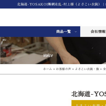
北海道-YOSAKOI舞網走乱-村上様（よさこい衣装）
商品一覧
会社情報
Voice
ホーム
»
お客様の声
»
よさこい衣装・旗
»
全
北海道-YO
よさこい衣装・