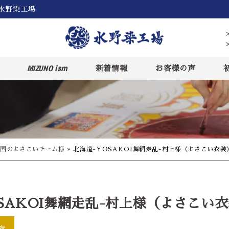
｜水野染工場
MIZUNO ism
新着情報
お客様の声
国のよさこいチーム様
»
北海道-YOSAKOI舞網走乱-村上様（よさこい衣装
SAKOI舞網走乱-村上様（よさこい
旗