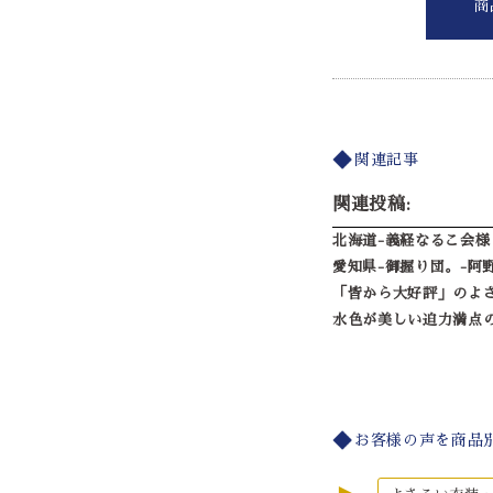
商
関連記事
関連投稿:
北海道-義経なるこ会様
愛知県-御握り団。-阿
「皆から大好評」のよ
水色が美しい迫力満点
お客様の声を商品