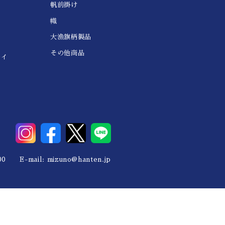
帆前掛け
幟
大漁旗柄製品
その他商品
レイ
0 E-mail:
mizuno@hanten.jp