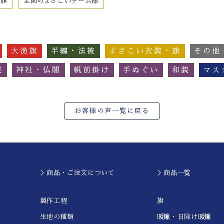
・旗
全国のよさこいチーム様
大漁旗
半纏・法被
よさこい衣装・旗
その他
簾
神社・仏閣
帆前掛け
手ぬぐい
和装
マス
お客様の声一覧に戻る
＞商品・ご注文について
＞商品一覧
製作工程
旗
生地の種類
暖簾・日除け暖簾