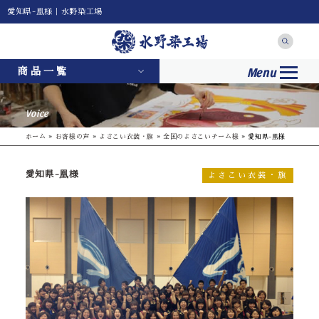
愛知県-凰様｜水野染工場
Menu
商品一覧
Voice
ホーム
»
お客様の声
»
よさこい衣装・旗
»
全国のよさこいチーム様
»
愛知県-凰様
愛知県-凰様
よさこい衣装・旗