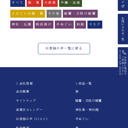
すべて
旗・幕
大漁旗
半纏・法被
よさこい衣装・旗
その他
暖簾・日除け暖簾
神社・仏閣
帆前掛け
手ぬぐい
和装
マスク
お客様の声一覧に戻る
＞会社情報
＞商品一覧
会社概要
旗
サイトマップ
暖簾・日除け暖簾
営業日カレンダー
神社幕・神社幟
お客様の声（口コミ）
手ぬぐい