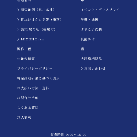
新着情報
幕
＞周辺地図（旭川本社）
イべント・ディスプレイ
＞日比谷オクロジ店（東京）
半纏・法被
＞藍染 結の杜（美瑛町）
よさこい衣装
＞MIZUNO ism
帆前掛け
製作工程
幟
生地の種類
大漁旗柄製品
プライバシーポリシー
＞お問い合わせ
特定商取引法に基づく表示
お支払い方法・送料
お問合せ手順
よくある質問
求人情報
営業時間 9:00～18:00