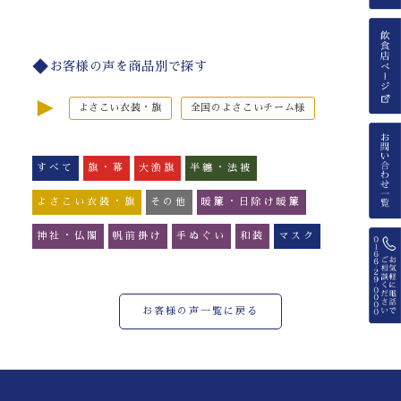
お客様の声を商品別で探す
►
よさこい衣装・旗
全国のよさこいチーム様
すべて
旗・幕
大漁旗
半纏・法被
よさこい衣装・旗
その他
暖簾・日除け暖簾
神社・仏閣
帆前掛け
手ぬぐい
和装
マスク
お客様の声一覧に戻る