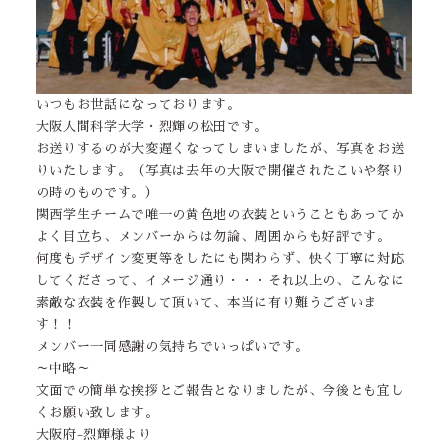
いつもお世話になっております。
大阪人間科学大学・烈輝の松田です。
お送りするのが大変遅くなってしまいましたが、写真をお送
りいたします。（写真は去年の大阪で開催されたこいや祭り
の時のものです。）
関西学生チームで唯一の黄色地の衣装ということもあってか
よく目立ち、メンバーからは勿論、周囲からも好評です。
何度もデザイン変更等をしたにも関わらず、快く丁寧に対応
してくださって、イメージ通り・・・それ以上の、こんなに
素敵な衣装を作製して頂いて、本当に有り難うございま
す！！
メンバー一同感謝の気持ちでいっぱいです。
～中略～
文面での簡単な挨拶とご報告となりましたが、今後とも宜し
くお願い致します。
大阪府-烈輝様より