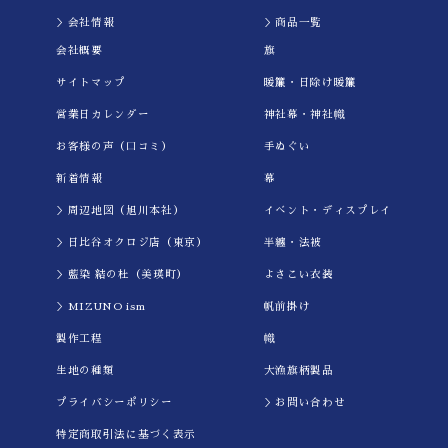
＞会社情報
＞商品一覧
会社概要
旗
サイトマップ
暖簾・日除け暖簾
営業日カレンダー
神社幕・神社幟
お客様の声（口コミ）
手ぬぐい
新着情報
幕
＞周辺地図（旭川本社）
イべント・ディスプレイ
＞日比谷オクロジ店（東京）
半纏・法被
＞藍染 結の杜（美瑛町）
よさこい衣装
＞MIZUNO ism
帆前掛け
製作工程
幟
生地の種類
大漁旗柄製品
プライバシーポリシー
＞お問い合わせ
特定商取引法に基づく表示