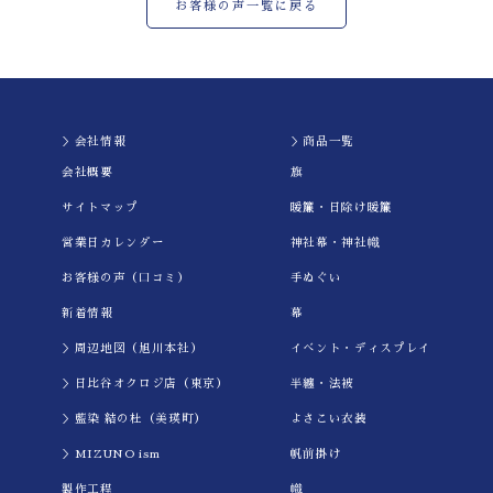
お客様の声一覧に戻る
＞会社情報
＞商品一覧
会社概要
旗
サイトマップ
暖簾・日除け暖簾
営業日カレンダー
神社幕・神社幟
お客様の声（口コミ）
手ぬぐい
新着情報
幕
＞周辺地図（旭川本社）
イべント・ディスプレイ
＞日比谷オクロジ店（東京）
半纏・法被
＞藍染 結の杜（美瑛町）
よさこい衣装
＞MIZUNO ism
帆前掛け
製作工程
幟