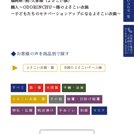
福岡県-流-久家様（よさこい旗）
踊人～ODORINCHU～様のよさこい衣装
～子どもたちのモチベーションアップになるよさこい衣装～
お客様の声を商品別で探す
►
よさこい衣装・旗
全国のよさこいチーム様
すべて
旗・幕
大漁旗
半纏・法被
よさこい衣装・旗
その他
暖簾・日除け暖簾
神社・仏閣
帆前掛け
手ぬぐい
和装
マスク