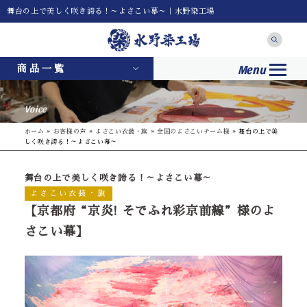
舞台の上で美しく咲き誇る！～よさこい幕～｜水野染工場
Menu
商品一覧
Voice
ホーム
»
お客様の声
»
よさこい衣装・旗
»
全国のよさこいチーム様
»
舞台の上で美
しく咲き誇る！～よさこい幕～
舞台の上で美しく咲き誇る！～よさこい幕～
よさこい衣装・旗
【京都府“京炎! そでふれ彩京前線”様のよ
さこい幕】