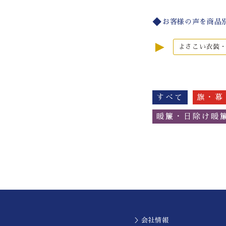
お客様の声を商品
►
よさこい衣装
すべて
旗・幕
暖簾・日除け暖
＞会社情報