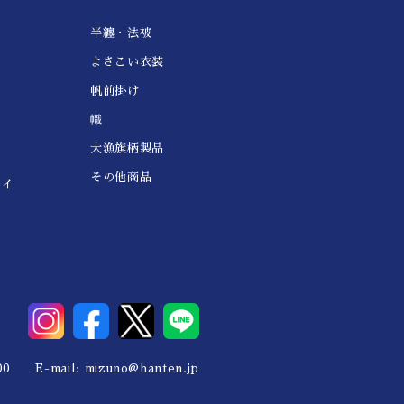
半纏・法被
よさこい衣装
帆前掛け
幟
大漁旗柄製品
その他商品
レイ
0 E-mail:
mizuno@hanten.jp