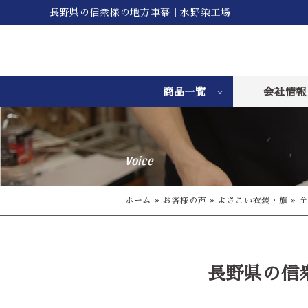
長野県の信衆様の地方車幕｜水野染工場
商品一覧
会社情報
Voice
ホーム
»
お客様の声
»
よさこい衣装・旗
»
全
長野県の信