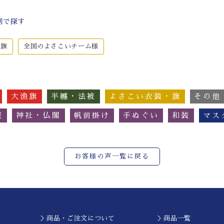
別で探す
・旗
全国のよさこいチーム様
大漁旗
半纏・法被
よさこい衣装・旗
その他
簾
神社・仏閣
帆前掛け
手ぬぐい
和装
マス
お客様の声一覧に戻る
＞商品・ご注文について
＞商品一覧