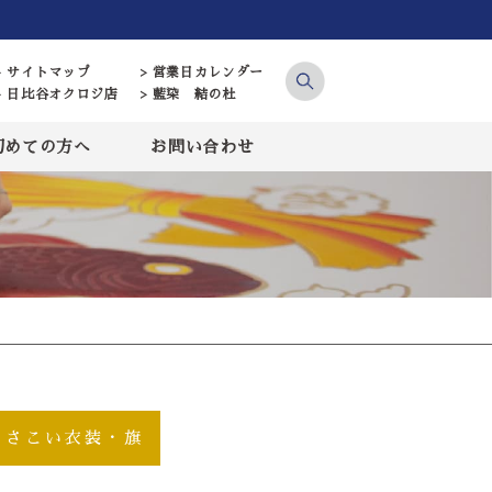
> サイトマップ
> 営業日カレンダー
> 日比谷オクロジ店
> 藍染 結の杜
初めての方へ
お問い合わせ
よさこい衣装・旗