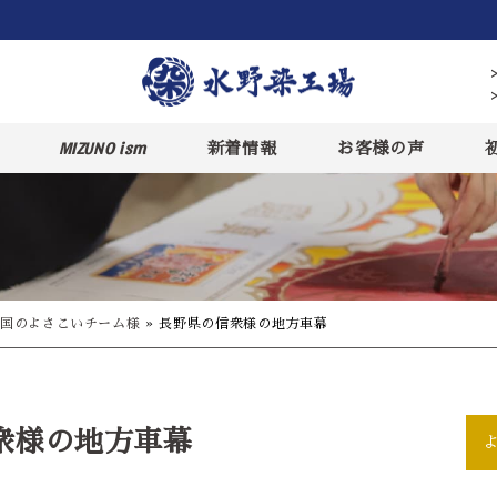
MIZUNO ism
新着情報
お客様の声
国のよさこいチーム様
»
長野県の信衆様の地方車幕
衆様の地方車幕