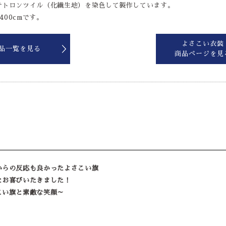
テトロンツイル（化繊生地）を染色して製作しています。
400cmです。
よさこい衣装
品一覧を見る
商品ページを見
からの反応も良かったよさこい旗
とお喜びいたきました！
こい旗と素敵な笑顔～