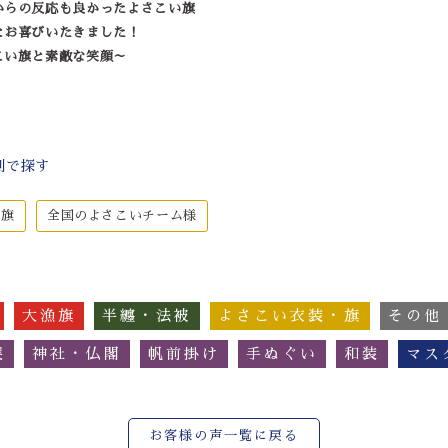
からの反応も良かったよさこい旗
とお喜びいたきました！
こい旗と素敵な笑顔～
別で探す
・旗
全国のよさこいチーム様
大漁旗
半纏・法被
よさこい衣装・旗
その他
簾
神社・仏閣
帆前掛け
手ぬぐい
和装
マス
お客様の声一覧に戻る