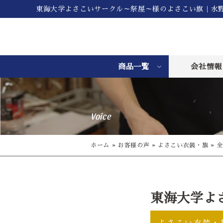
東海大学よさこいサークル～祭屋～様のよさこい旗｜水
商品一覧
会社情報
Voice
ホーム
»
お客様の声
»
よさこい衣装・旗
»
全
東海大学よ
よさこい衣装・