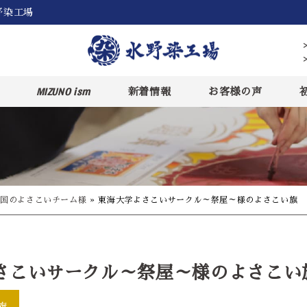
野染工場
MIZUNO ism
新着情報
お客様の声
国のよさこいチーム様
»
東海大学よさこいサークル～祭屋～様のよさこい旗
さこいサークル～祭屋～様のよさこい
旗