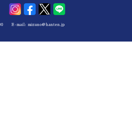
0 E-mail:
mizuno@hanten.jp