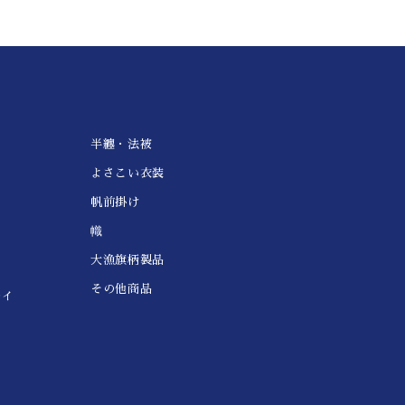
半纏・法被
よさこい衣装
帆前掛け
幟
大漁旗柄製品
その他商品
レイ