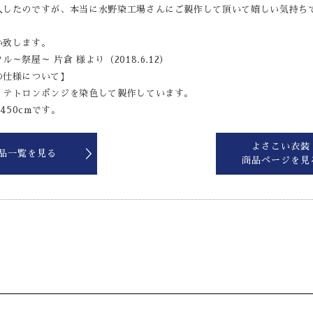
入したのですが、本当に水野染工場さんにご製作して頂いて嬉しい気持ち
い致します。
～祭屋～ 片倉 様より（2018.6.12）
の仕様について】
、テトロンポンジを染色して製作しています。
450cmです。
よさこい衣装
品一覧を見る
商品ページを見