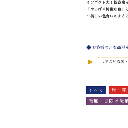
インパクト大！観客席
「やっぱり綺麗な色」
～美しい色合いのよさ
お客様の声を商品
►
よさこい衣装
すべて
旗・幕
暖簾・日除け暖