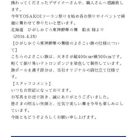
携わってくださったデザイナーさんや、職人さんへ感謝致し
ます。
今年YOSAKOIソーラン祭りを始め各お祭りやイベントで綺
麗に舞わせて参りたいと思います。
北海道 ひがしかぐら東神酔華の舞 船水 様より
（2016.4.28）
【ひがしかぐら東神酔華の舞様のよさこい旗の仕様につい
て】
こちらのよさこい旗は、大きさが縦400cm×横500cmです。
軽くて振り易いテトロンポンジを染色して製作しています。
旗ポールを通す部分は、当社オリジナルの袋仕立て仕様で
す。
【スタッフコメント】
いつもお世話になっております。
お写真をお送り頂き、誠にありがとうございました。
皆さまの明るい笑顔と、元気で美しい舞を今年も楽しみにし
ています。
今後ともどうぞよろしくお願い申し上げます。