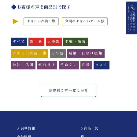
お客様の声を商品別で探す
►
よさこい衣装・旗
全国のよさこいチーム様
すべて
旗・幕
大漁旗
半纏・法被
よさこい衣装・旗
その他
暖簾・日除け暖簾
神社・仏閣
帆前掛け
手ぬぐい
和装
マスク
お客様の声一覧に戻る
＞会社情報
＞商品一覧
会社概要
旗