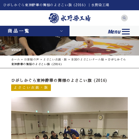
ひがしかぐら東神酔華の舞様のよさこい旗（2016）｜水野染工場
Menu
商品一覧
Voice
ホーム
»
お客様の声
»
よさこい衣装・旗
»
全国のよさこいチーム様
»
ひがしかぐら
東神酔華の舞様のよさこい旗（2016）
ひがしかぐら東神酔華の舞様のよさこい旗（2016）
よさこい衣装・旗