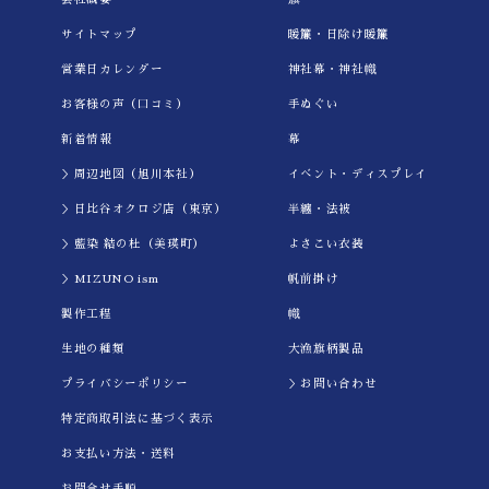
サイトマップ
暖簾・日除け暖簾
営業日カレンダー
神社幕・神社幟
お客様の声（口コミ）
手ぬぐい
新着情報
幕
＞周辺地図（旭川本社）
イべント・ディスプレイ
＞日比谷オクロジ店（東京）
半纏・法被
＞藍染 結の杜（美瑛町）
よさこい衣装
＞MIZUNO ism
帆前掛け
製作工程
幟
生地の種類
大漁旗柄製品
プライバシーポリシー
＞お問い合わせ
特定商取引法に基づく表示
お支払い方法・送料
お問合せ手順