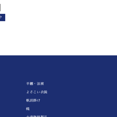
ク
半纏・法被
よさこい衣装
帆前掛け
幟