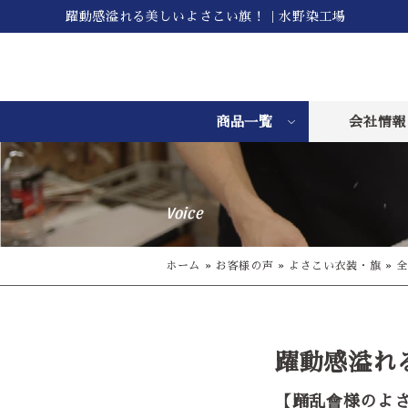
躍動感溢れる美しいよさこい旗！｜水野染工場
商品一覧
会社情報
Voice
ホーム
»
お客様の声
»
よさこい衣装・旗
»
全
躍動感溢れ
【踊乱會様のよ