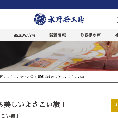
MIZUNO ism
新着情報
お客様の声
国のよさこいチーム様
»
躍動感溢れる美しいよさこい旗！
る美しいよさこい旗！
さこい旗】