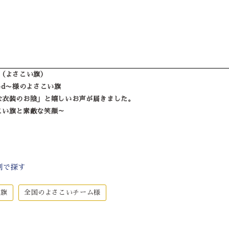
（よさこい旗）
ed〜様のよさこい旗
な衣装のお陰」と嬉しいお声が届きました。
こい旗と素敵な笑顔～
別で探す
・旗
全国のよさこいチーム様