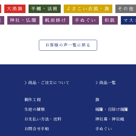
大漁旗
半纏・法被
よさこい衣装・旗
その他
簾
神社・仏閣
帆前掛け
手ぬぐい
和装
マス
お客様の声一覧に戻る
＞商品・ご注文について
＞商品一覧
製作工程
旗
生地の種類
暖簾・日除け暖簾
お支払い方法・送料
神社幕・神社幟
お問合せ手順
手ぬぐい