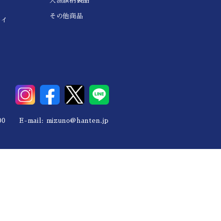
大漁旗柄製品
その他商品
レイ
0 E-mail:
mizuno@hanten.jp