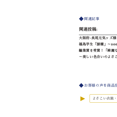
関連記事
関連投稿:
大阪府-長尾元気ッズ様
福島学生「源種」～se
編集賞を受賞！「綺麗
～美しい色合いのよさ
お客様の声を商品
►
よさこい衣装