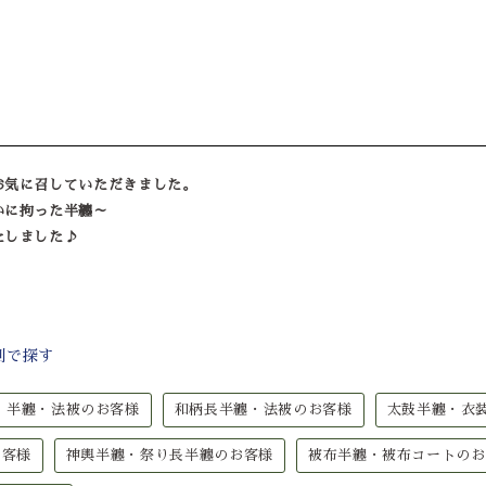
お気に召していただきました。
いに拘った半纏～
たしました♪
別で探す
半纏・法被のお客様
和柄長半纏・法被のお客様
太鼓半纏・衣
お客様
神輿半纏・祭り長半纏のお客様
被布半纏・被布コートのお