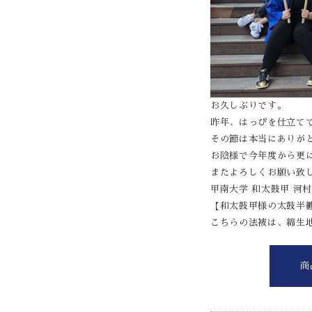
お久しぶりです。
昨年、はっぴを仕立て
その節は本当にありが
お陰様で今年度から更
またよろしくお願い致
甲南大学 和太鼓甲 河村 
【和太鼓甲様の太鼓半
こちらの法被は、綿生
商