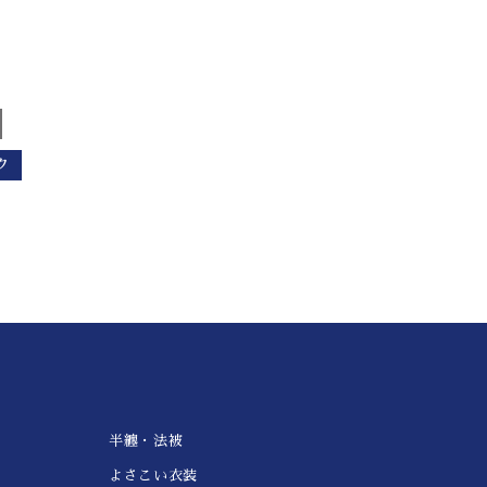
ク
半纏・法被
よさこい衣装