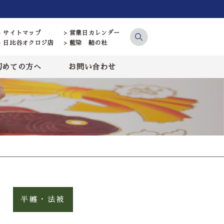
> サイトマップ
> 営業日カレンダー
> 日比谷オクロジ店
> 藍染 結の杜
初めての方へ
お問い合わせ
半纏・法被