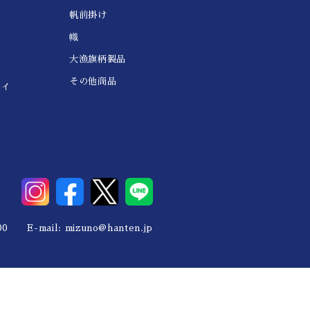
帆前掛け
幟
大漁旗柄製品
その他商品
レイ
0 E-mail:
mizuno@hanten.jp