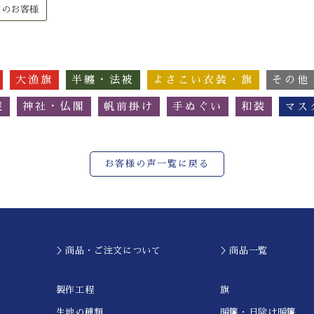
被のお客様
大漁旗
半纏・法被
よさこい衣装・旗
その他
簾
神社・仏閣
帆前掛け
手ぬぐい
和装
マス
お客様の声一覧に戻る
＞商品・ご注文について
＞商品一覧
製作工程
旗
生地の種類
暖簾・日除け暖簾