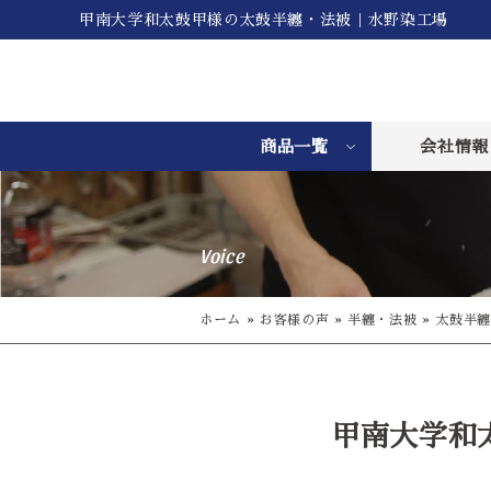
甲南大学和太鼓甲様の太鼓半纏・法被｜水野染工場
商品一覧
会社情報
Voice
ホーム
»
お客様の声
»
半纏・法被
»
太鼓半纏
甲南大学和