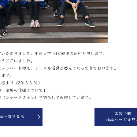
ていただきました、甲南大学 和太鼓甲の河村と申します。
とうございました。
にメンバーも増え、サークル活動が盛んになってきております。
します。
様より（2018.8.31）
纏・法被の仕様について】
地（シャークスキン）を染色して製作しています。
太鼓半纏
品一覧を見る
商品ページを見