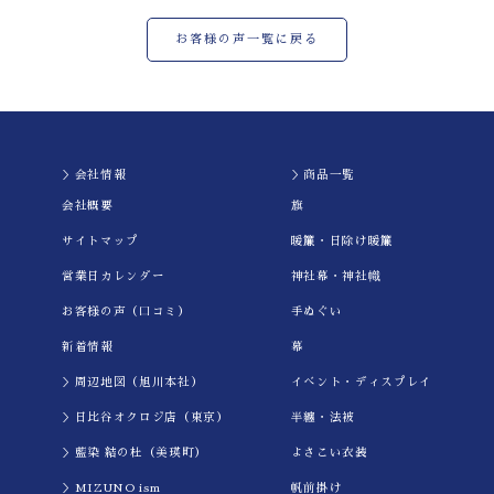
お客様の声一覧に戻る
＞会社情報
＞商品一覧
会社概要
旗
サイトマップ
暖簾・日除け暖簾
営業日カレンダー
神社幕・神社幟
お客様の声（口コミ）
手ぬぐい
新着情報
幕
＞周辺地図（旭川本社）
イべント・ディスプレイ
＞日比谷オクロジ店（東京）
半纏・法被
＞藍染 結の杜（美瑛町）
よさこい衣装
＞MIZUNO ism
帆前掛け