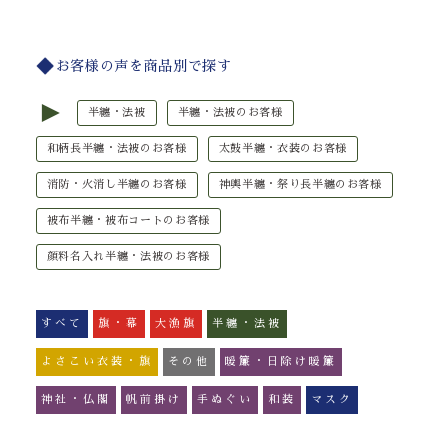
お客様の声を商品別で探す
►
半纏・法被
半纏・法被のお客様
和柄長半纏・法被のお客様
太鼓半纏・衣装のお客様
消防・火消し半纏のお客様
神輿半纏・祭り長半纏のお客様
被布半纏・被布コートのお客様
顔料名入れ半纏・法被のお客様
すべて
旗・幕
大漁旗
半纏・法被
よさこい衣装・旗
その他
暖簾・日除け暖簾
神社・仏閣
帆前掛け
手ぬぐい
和装
マスク