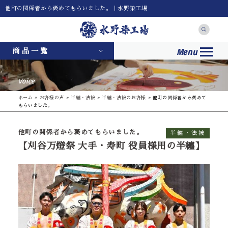
他町の関係者から褒めてもらいました。｜水野染工場
Menu
商品一覧
Voice
ホーム
»
お客様の声
»
半纏・法被
»
半纏・法被のお客様
»
他町の関係者から褒めて
もらいました。
他町の関係者から褒めてもらいました。
半纏・法被
【刈谷万燈祭 大手・寿町 役員様用の半纏】