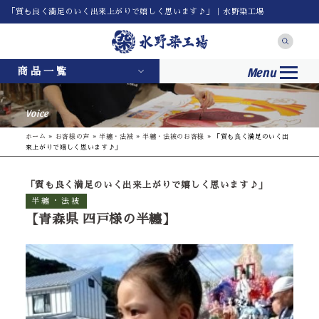
「質も良く満足のいく出来上がりで嬉しく思います♪」｜水野染工場
Menu
商品一覧
Voice
ホーム
»
お客様の声
»
半纏・法被
»
半纏・法被のお客様
»
「質も良く満足のいく出
来上がりで嬉しく思います♪」
「質も良く満足のいく出来上がりで嬉しく思います♪」
半纏・法被
【青森県 四戸様の半纏】