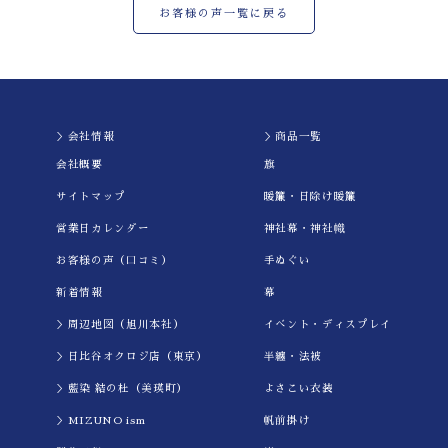
お客様の声一覧に戻る
＞会社情報
＞商品一覧
会社概要
旗
サイトマップ
暖簾・日除け暖簾
営業日カレンダー
神社幕・神社幟
お客様の声（口コミ）
手ぬぐい
新着情報
幕
＞周辺地図（旭川本社）
イべント・ディスプレイ
＞日比谷オクロジ店（東京）
半纏・法被
＞藍染 結の杜（美瑛町）
よさこい衣装
＞MIZUNO ism
帆前掛け