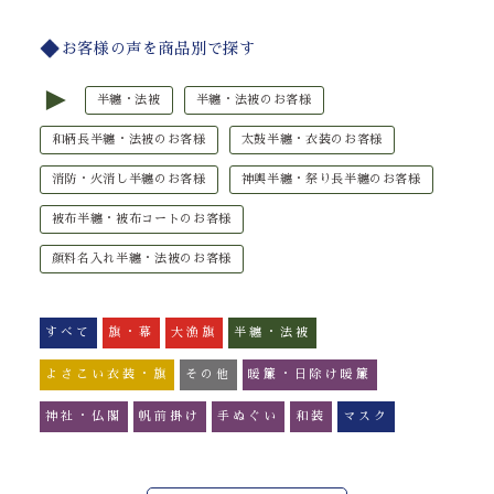
お客様の声を商品別で探す
►
半纏・法被
半纏・法被のお客様
和柄長半纏・法被のお客様
太鼓半纏・衣装のお客様
消防・火消し半纏のお客様
神輿半纏・祭り長半纏のお客様
被布半纏・被布コートのお客様
顔料名入れ半纏・法被のお客様
すべて
旗・幕
大漁旗
半纏・法被
よさこい衣装・旗
その他
暖簾・日除け暖簾
神社・仏閣
帆前掛け
手ぬぐい
和装
マスク