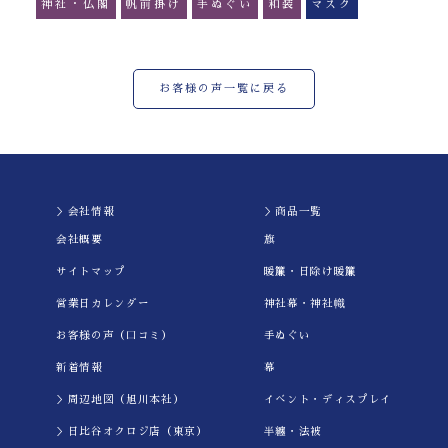
神社・仏閣
帆前掛け
手ぬぐい
和装
マスク
お客様の声一覧に戻る
＞会社情報
＞商品一覧
会社概要
旗
サイトマップ
暖簾・日除け暖簾
営業日カレンダー
神社幕・神社幟
お客様の声（口コミ）
手ぬぐい
新着情報
幕
＞周辺地図（旭川本社）
イべント・ディスプレイ
＞日比谷オクロジ店（東京）
半纏・法被