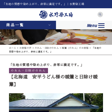
「生地の質感や染め上がり、非常に満足です。」｜水野染工場
Menu
商品一覧
Voice
ホーム
»
お客様の声
»
のれん・日除けのれん
»
暖簾（のれん）のお客様
»
「生地の
質感や染め上がり、非常に満足です。」
「生地の質感や染め上がり、非常に満足です。」
のれん・日除けのれん
【北海道 安平うどん様の暖簾と日除け暖
簾】