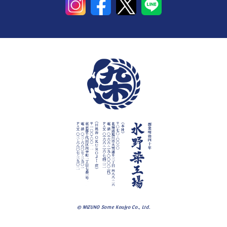
© MIZUNO Some Koujyo Co., Ltd.