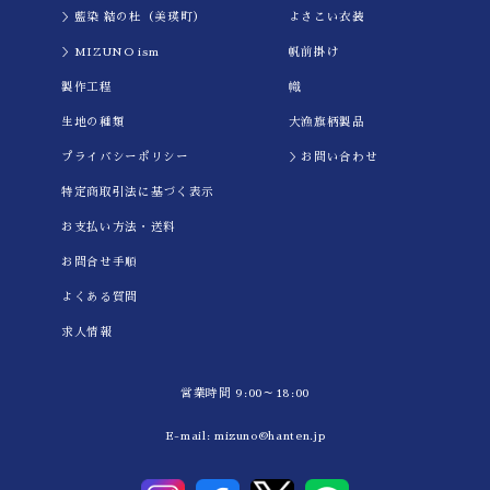
＞藍染 結の杜（美瑛町）
よさこい衣装
＞MIZUNO ism
帆前掛け
製作工程
幟
生地の種類
大漁旗柄製品
プライバシーポリシー
＞お問い合わせ
特定商取引法に基づく表示
お支払い方法・送料
お問合せ手順
よくある質問
求人情報
営業時間 9:00～18:00
E-mail:
mizuno@hanten.jp