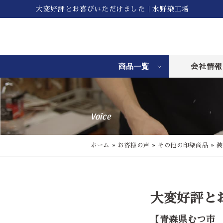
大変好評とお喜びいただけました｜水野染工場
商品一覧
会社情報
Voice
ホーム
»
お客様の声
»
その他の印染商品
»
装
大変好評と
【青森県むつ市