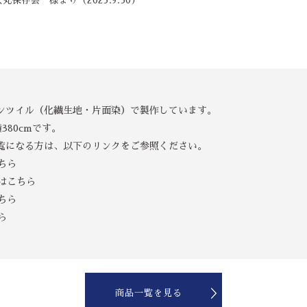
保存会 様より（2023.9.30）
ンツイル（化繊生地・片面染）で製作しています。
380cmです。
覧になる方は、以下のリンクをご参照ください。
ちら
はこちら
ちら
ら
商品一覧を見る