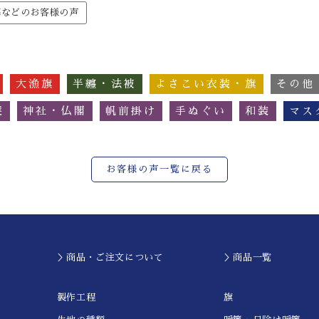
幕などのお客様の声
大漁旗
半纏・法被
よさこい衣装・旗
その他
簾
神社・仏閣
帆前掛け
手ぬぐい
和装
マス
お客様の声一覧に戻る
＞商品・ご注文について
＞商品一覧
製作工程
旗