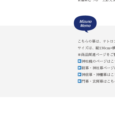
青森県むつ市 上野天女丸
Mizuno
Memo
こちらの幕は、テトロ
サイズは、縦130cm×横
※商品関連ページをご
神社幟のページはこ
紋幕・神社幕ページ
神前幕・神棚幕はこ
門幕・玄関幕はこち