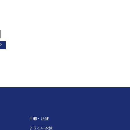
ク
半纏・法被
よさこい衣装