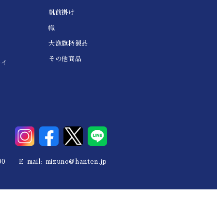
帆前掛け
幟
大漁旗柄製品
その他商品
レイ
0 E-mail:
mizuno@hanten.jp