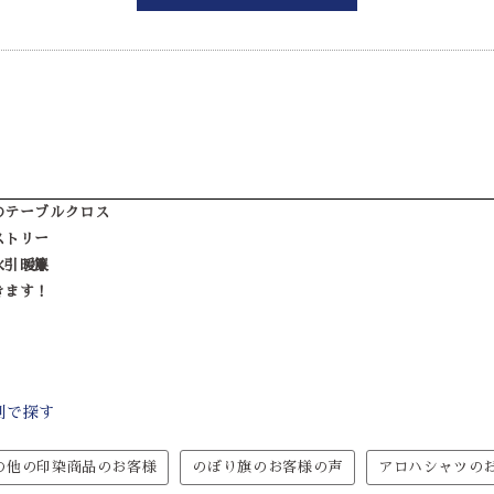
のテーブルクロス
ストリー
水引暖簾
きます！
別で探す
の他の印染商品のお客様
のぼり旗のお客様の声
アロハシャツの