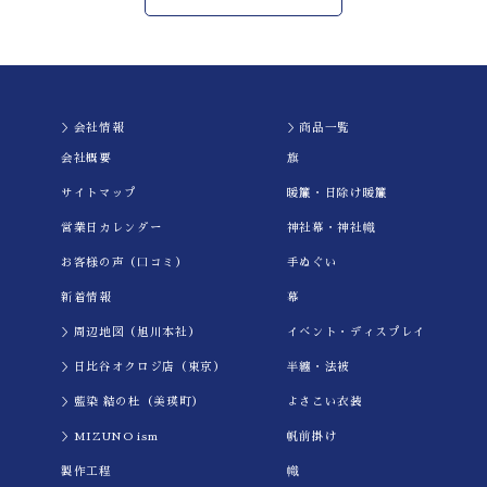
＞会社情報
＞商品一覧
会社概要
旗
サイトマップ
暖簾・日除け暖簾
営業日カレンダー
神社幕・神社幟
お客様の声（口コミ）
手ぬぐい
新着情報
幕
＞周辺地図（旭川本社）
イべント・ディスプレイ
＞日比谷オクロジ店（東京）
半纏・法被
＞藍染 結の杜（美瑛町）
よさこい衣装
＞MIZUNO ism
帆前掛け
製作工程
幟