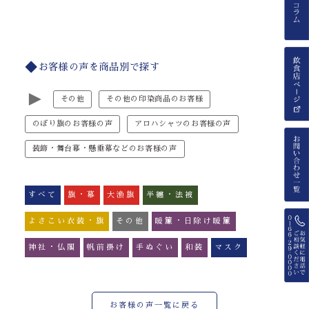
お客様の声を商品別で探す
►
その他
その他の印染商品のお客様
のぼり旗のお客様の声
アロハシャツのお客様の声
装飾・舞台幕・懸垂幕などのお客様の声
すべて
旗・幕
大漁旗
半纏・法被
よさこい衣装・旗
その他
暖簾・日除け暖簾
神社・仏閣
帆前掛け
手ぬぐい
和装
マスク
お客様の声一覧に戻る