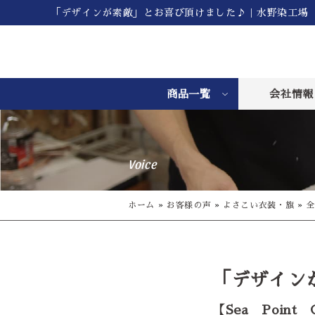
「デザインが素敵」とお喜び頂けました♪｜水野染工場
商品一覧
会社情報
Voice
ホーム
»
お客様の声
»
よさこい衣装・旗
»
全
「デザイン
【Sea Poin