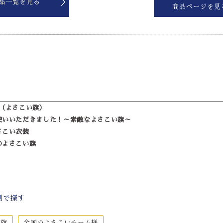
品一覧を見る
商品ページを見
（よさこい旗）
使いいただきました！～素敵なよさこい旗～
さこい衣装
のよさこい旗
別で探す
・旗
全国のよさこいチーム様