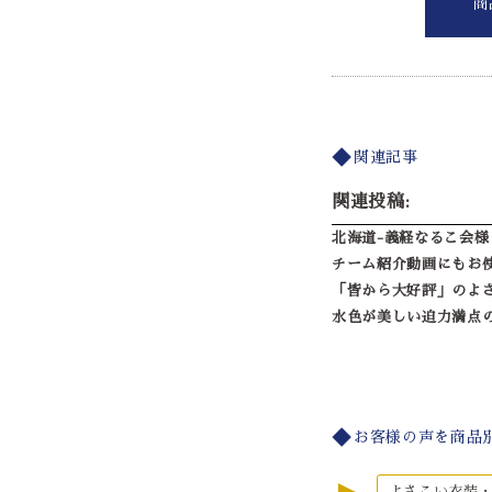
商
関連記事
関連投稿:
北海道-義経なるこ会様
チーム紹介動画にもお
「皆から大好評」のよ
水色が美しい迫力満点
お客様の声を商品
よさこい衣装