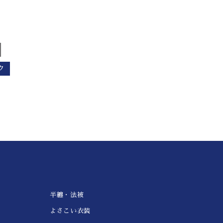
ク
半纏・法被
よさこい衣装