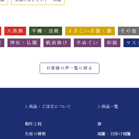
大漁旗
半纏・法被
よさこい衣装・旗
その他
簾
神社・仏閣
帆前掛け
手ぬぐい
和装
マス
お客様の声一覧に戻る
＞商品・ご注文について
＞商品一覧
製作工程
旗
生地の種類
暖簾・日除け暖簾