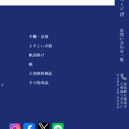
半纏・法被
よさこい衣装
帆前掛け
幟
大漁旗柄製品
その他商品
レイ