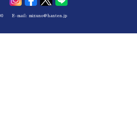
0 E-mail:
mizuno@hanten.jp