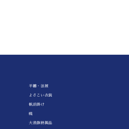
半纏・法被
よさこい衣装
帆前掛け
幟
大漁旗柄製品