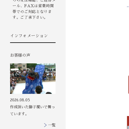
らの受注確認、ご返答メ
ール、FAXは営業時間
帯でのご対応となりま
す。ご了承下さい。
インフォメーション
お客様の声
その他の印染商
2026.08.05
品
作成頂いた獅子覆いで舞っ
ています。
一覧