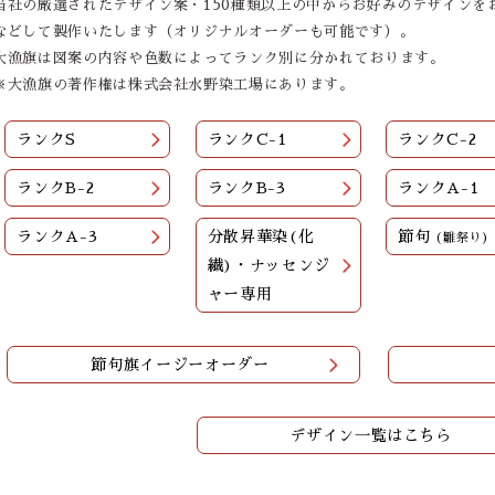
当社の厳選されたデザイン案・150種類以上の中からお好みのデザインを
などして製作いたします（オリジナルオーダーも可能です）。
大漁旗は図案の内容や色数によってランク別に分かれております。
※大漁旗の著作権は株式会社水野染工場にあります。
ランクS
ランクC-1
ランクC-2
ランクB-2
ランクB-3
ランクA-1
ランクA-3
分散昇華染(化
節句
(雛祭り)
繊)・ナッセンジ
ャー専用
節句旗イージーオーダー
デザイン一覧はこちら