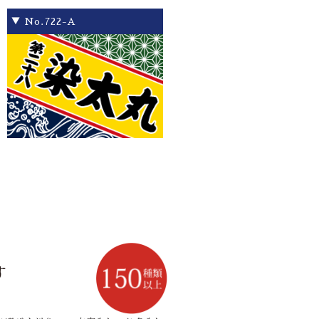
▼ No.722-A
す