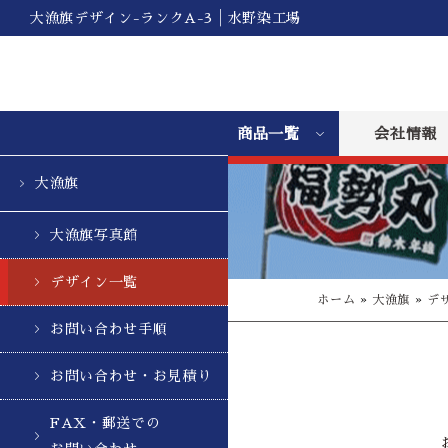
大漁旗デザイン-ランクA-3│水野染工場
商品一覧
会社情報
大漁旗
大漁旗写真館
デザイン一覧
ホーム
»
大漁旗
»
デ
お問い合わせ手順
お問い合わせ・お見積り
FAX・郵送での