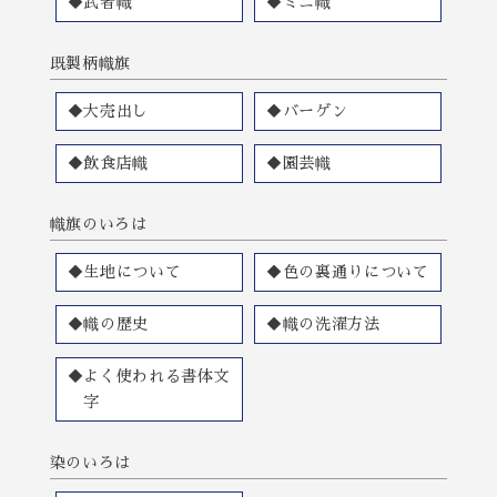
◆武者幟
◆ミニ幟
既製柄幟旗
◆大売出し
◆バーゲン
◆飲食店幟
◆園芸幟
幟旗のいろは
◆生地について
◆色の裏通りについて
◆幟の歴史
◆幟の洗濯方法
◆よく使われる書体文
字
染のいろは