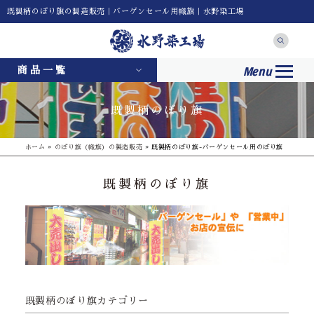
既製柄のぼり旗の製造販売｜バーゲンセール用幟旗｜水野染工場
Menu
商品一覧
既製柄のぼり旗
ホーム
»
のぼり旗（幟旗）の製造販売
»
既製柄のぼり旗-バーゲンセール用のぼり旗
既製柄のぼり旗
既製柄のぼり旗カテゴリー