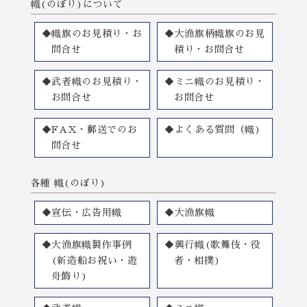
幟(のぼり)について
◆幟旗のお見積り・お
◆大漁旗柄幟旗のお見
問合せ
積り・お問合せ
◆武者幟のお見積り・
◆ミニ幟のお見積り・
お問合せ
お問合せ
◆FAX・郵送でのお
◆よくある質問（幟)
問合せ
各種 幟(のぼり)
◆宣伝・広告用幟
◆大漁旗幟
◆大漁旗幟製作事例
◆興行幟(歌舞伎・役
(新造船お祝い・遊
者・相撲)
舟飾り)