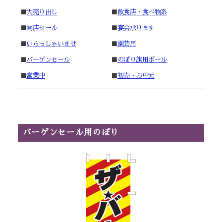
■
大売り出し
■
飲食店・食べ物系
■
開店セール
■
宴会承ります
■
いらっしゃいませ
■
園芸用
■
バーゲンセール
■
のぼり旗用ポール
■
営業中
■
初売・お中元
バーゲンセール用のぼり