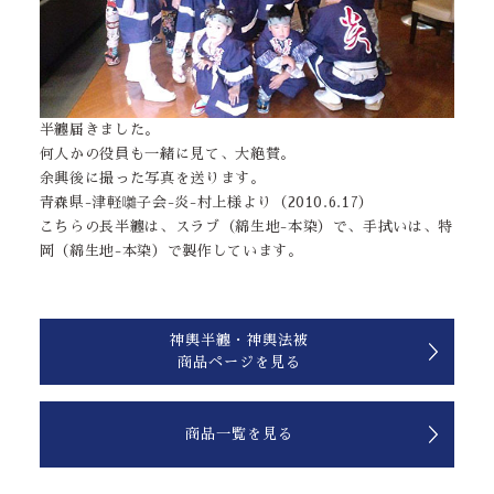
半纏届きました。
何人かの役員も一緒に見て、大絶賛。
余興後に撮った写真を送ります。
青森県-津軽囃子会-炎-村上様より（2010.6.17）
こちらの長半纏は、スラブ（綿生地-本染）で、手拭いは、特
岡（綿生地-本染）で製作しています。
神輿半纏・神輿法被
商品ページを見る
商品一覧を見る