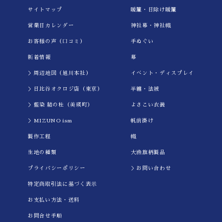
サイトマップ
暖簾・日除け暖簾
営業日カレンダー
神社幕・神社幟
お客様の声（口コミ）
手ぬぐい
新着情報
幕
＞周辺地図（旭川本社）
イべント・ディスプレイ
＞日比谷オクロジ店（東京）
半纏・法被
＞藍染 結の杜（美瑛町）
よさこい衣装
＞MIZUNO ism
帆前掛け
製作工程
幟
生地の種類
大漁旗柄製品
プライバシーポリシー
＞お問い合わせ
特定商取引法に基づく表示
お支払い方法・送料
お問合せ手順