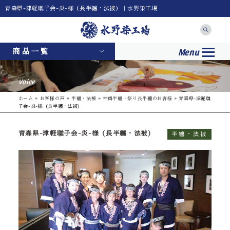
青森県-津軽囃子会-炎-様（長半纏・法被）｜水野染工場
Menu
商品一覧
Voice
ホーム
»
お客様の声
»
半纏・法被
»
神輿半纏・祭り長半纏のお客様
»
青森県-津軽囃
子会-炎-様（長半纏・法被）
青森県-津軽囃子会-炎-様（長半纏・法被）
半纏・法被