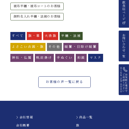
被布半纏・被布コートのお客様
顔料名入れ半纏・法被のお客様
すべて
旗・幕
大漁旗
半纏・法被
よさこい衣装・旗
その他
暖簾・日除け暖簾
神社・仏閣
帆前掛け
手ぬぐい
和装
マスク
お客様の声一覧に戻る
＞会社情報
＞商品一覧
会社概要
旗