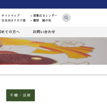
> サイトマップ
> 営業日カレンダー
> 日比谷オクロジ店
> 藍染 結の杜
初めての方へ
お問い合わせ
半纏・法被