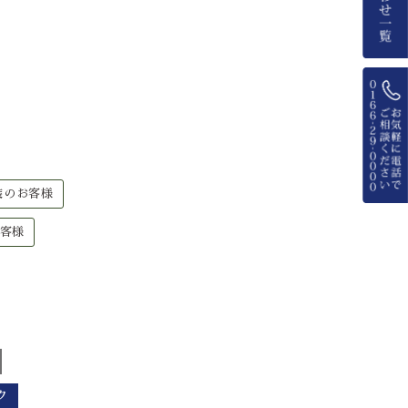
装のお客様
客様
ク