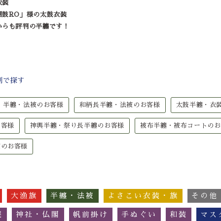
衣装
湖鼓RO」様の太鼓衣装
からも評判の半纏です！
別で探す
半纏・法被のお客様
和柄長半纏・法被のお客様
太鼓半纏・衣
お客様
神輿半纏・祭り長半纏のお客様
被布半纏・被布コートのお
被のお客様
大漁旗
半纏・法被
よさこい衣装・旗
その他
簾
神社・仏閣
帆前掛け
手ぬぐい
和装
マス