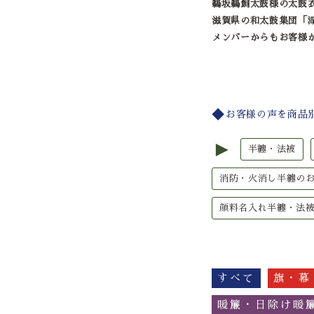
鵜坂鵜飼太鼓様の太鼓
滋賀県の和太鼓集団「
メンバーからもお客様
お客様の声を商品
►
半纏・法被
消防・火消し半纏の
顔料名入れ半纏・法
すべて
旗・幕
暖簾・日除け暖