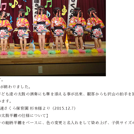
す。
会が終わりました。
子ども達の太鼓の演奏にも華を添える事が出来、観客からも沢山の拍手を
います。
連さくら保育園 杉本様より（2015.12.7）
の太鼓半纏の仕様について】
ンの総柄半纏をベースに、色の変更と名入れをして染め上げ、子供サイズ