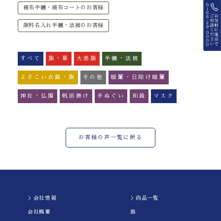
被布半纏・被布コートのお客様
顔料名入れ半纏・法被のお客様
すべて
旗・幕
大漁旗
半纏・法被
よさこい衣装・旗
その他
暖簾・日除け暖簾
神社・仏閣
帆前掛け
手ぬぐい
和装
マスク
お客様の声一覧に戻る
＞会社情報
＞商品一覧
会社概要
旗