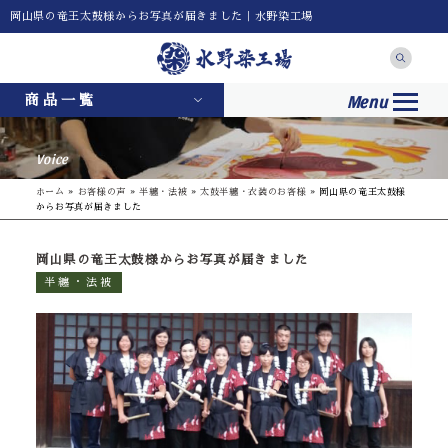
岡山県の竜王太鼓様からお写真が届きました｜水野染工場
Menu
商品一覧
Voice
ホーム
»
お客様の声
»
半纏・法被
»
太鼓半纏・衣装のお客様
»
岡山県の竜王太鼓様
からお写真が届きました
岡山県の竜王太鼓様からお写真が届きました
半纏・法被