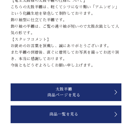
【竜王太鼓様の太鼓半纏の仕様について】
こちらの太鼓半纏は、軽くてシワになり難い「アムンゼン」
という化繊生地を染色して制作しております。
飾り袖型に仕立てた半纏です。
飾り袖の半纏は、ご覧の通り袖が短いので太鼓衣装として人
気の形です。
【スタッフコメント】
お褒めのお言葉を頂戴し、誠にありがとうございます。
また半纏の到着後、直ぐに着用してお写真を撮ってお送り頂
き、本当に感謝しております。
今後ともどうぞよろしくお願い申し上げます。
太鼓半纏
商品ページを見る
商品一覧を見る