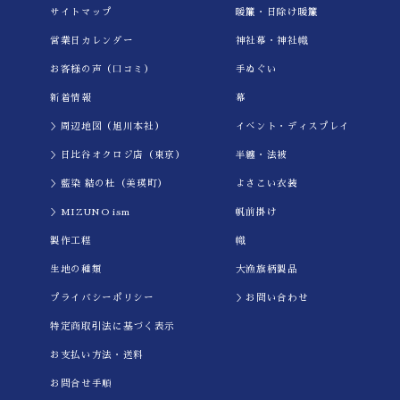
サイトマップ
暖簾・日除け暖簾
営業日カレンダー
神社幕・神社幟
お客様の声（口コミ）
手ぬぐい
新着情報
幕
＞周辺地図（旭川本社）
イべント・ディスプレイ
＞日比谷オクロジ店（東京）
半纏・法被
＞藍染 結の杜（美瑛町）
よさこい衣装
＞MIZUNO ism
帆前掛け
製作工程
幟
生地の種類
大漁旗柄製品
プライバシーポリシー
＞お問い合わせ
特定商取引法に基づく表示
お支払い方法・送料
お問合せ手順