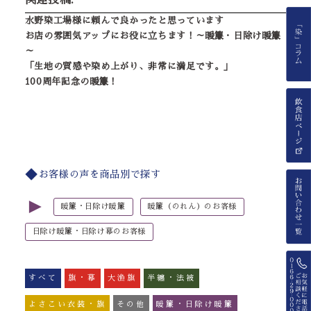
水野染工場様に頼んで良かったと思っています
お店の雰囲気アップにお役に立ちます！～暖簾・日除け暖簾
～
「生地の質感や染め上がり、非常に満足です。」
100周年記念の暖簾！
お客様の声を商品別で探す
►
暖簾・日除け暖簾
暖簾（のれん）のお客様
日除け暖簾・日除け幕のお客様
すべて
旗・幕
大漁旗
半纏・法被
よさこい衣装・旗
その他
暖簾・日除け暖簾