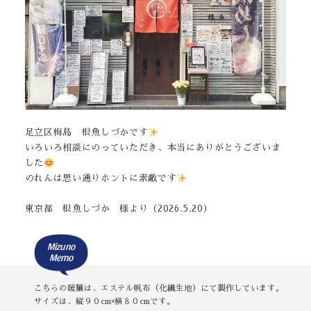
足立区梅島 根魚しづかです
いろいろ相談にのっていただき、本当にありがとうございま
した
のれんは思い通りホントに素敵です
東京都 根魚しづか 様より（2026.5.20）
Mizuno
Memo
こちらの暖簾は、エステル帆布（化繊生地）にて製作しています。
サイズは、縦９０cm×横８０cmです。