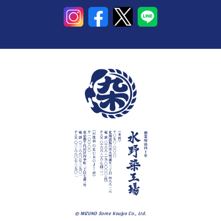
© MIZUNO Some Koujyo Co., Ltd.