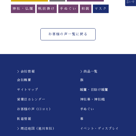
神社・仏閣
帆前掛け
手ぬぐい
和装
マスク
お客様の声一覧に戻る
＞会社情報
＞商品一覧
会社概要
旗
サイトマップ
暖簾・日除け暖簾
営業日カレンダー
神社幕・神社幟
お客様の声（口コミ）
手ぬぐい
新着情報
幕
＞周辺地図（旭川本社）
イべント・ディスプレイ