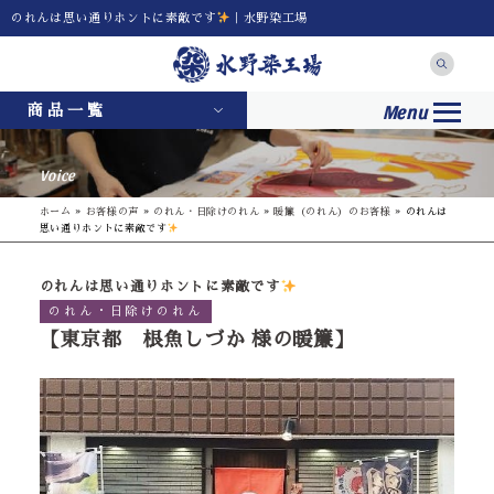
のれんは思い通りホントに素敵です
｜水野染工場
Menu
商品一覧
Voice
ホーム
»
お客様の声
»
のれん・日除けのれん
»
暖簾（のれん）のお客様
»
のれんは
思い通りホントに素敵です
のれんは思い通りホントに素敵です
のれん・日除けのれん
【東京都 根魚しづか 様の暖簾】