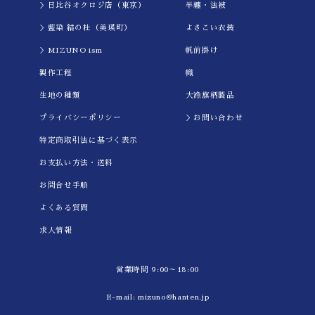
＞日比谷オクロジ店（東京）
半纏・法被
＞藍染 結の杜（美瑛町）
よさこい衣装
＞MIZUNO ism
帆前掛け
製作工程
幟
生地の種類
大漁旗柄製品
プライバシーポリシー
＞お問い合わせ
特定商取引法に基づく表示
お支払い方法・送料
お問合せ手順
よくある質問
求人情報
営業時間 9:00～18:00
E-mail:
mizuno@hanten.jp