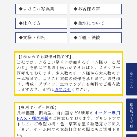
◆よさこい写真集
◆お客様の声
◆仕立て方
◆生地について
◆文様・和柄
◆半纏・法被
【1枚からでも製作可能です】
当社では、よさこい祭りに参加するチーム様の「こだ
わり」を形にするお手伝いができればと、スタッフ一
同考えております。少人数のチーム様から大人数のチ
ーム様まで、よさこい衣装の製作を承ります。お見積
り、構成・デザイン、生地サンプルを無料でご案内致
しますので、まずは
お問合せ
ください。
【専用オーダー用紙】
長半纏型、振袖型、自由型など6種類の
オーダー専用
FAX・郵送用紙
をご用意しております。プリントアウ
トして、ご希望の柄・色・草案を塗り絵感覚でご記入
下さい。チーム内での衣装打合せの際にもご活用下さ
い。