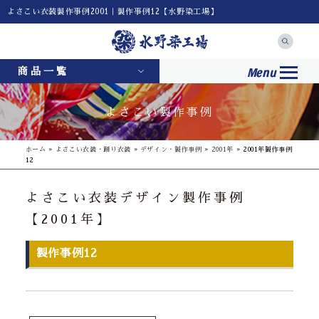
よさこい衣装製作事例2001｜製作事例12【水野染工場】
Menu
商品一覧
よさこい製作事例
ホーム
»
よさこい衣装・踊り衣装
»
デザイン・製作事例
»
2001年
»
2001年製作事例
12
よさこい衣装デザイン製作事例
【2001年】
製作事例12