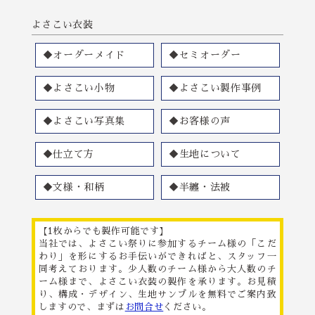
よさこい衣装
◆オーダーメイド
◆セミオーダー
◆よさこい小物
◆よさこい製作事例
◆よさこい写真集
◆お客様の声
◆仕立て方
◆生地について
◆文様・和柄
◆半纏・法被
【1枚からでも製作可能です】
当社では、よさこい祭りに参加するチーム様の「こだ
わり」を形にするお手伝いができればと、スタッフ一
同考えております。少人数のチーム様から大人数のチ
ーム様まで、よさこい衣装の製作を承ります。お見積
り、構成・デザイン、生地サンプルを無料でご案内致
しますので、まずは
お問合せ
ください。