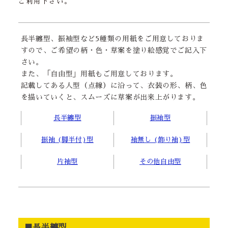
ご利用下さい。
長半纏型、振袖型など5種類の用紙をご用意しておりま
すので、ご希望の柄・色・草案を塗り絵感覚でご記入下
さい。
また、「自由型」用紙もご用意しております。
記載してある人型（点線）に沿って、衣装の形、柄、色
を描いていくと、スムーズに草案が出来上がります。
長半纏型
振袖型
振袖 (脚半付)型
袖無し (飾り袖)型
片袖型
その他自由型
■長半纏型