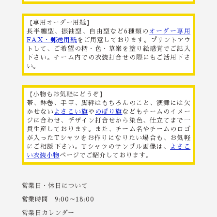
【専用オーダー用紙】
長半纏型、振袖型、自由型など6種類の
オーダー専用
FAX・郵送用紙
をご用意しております。プリントアウ
トして、ご希望の柄・色・草案を塗り絵感覚でご記入
下さい。チーム内での衣装打合せの際にもご活用下さ
い。
【小物もお気軽にどうぞ】
帯、鉢巻、手甲、脚絆はもちろんのこと、演舞には欠
かせない
よさこい旗
や
のぼり旗
などもチームのイメー
ジに合わせ、デザイン打合せから染色、仕立てまで一
貫生産しております。また、チーム名やチームのロゴ
が入ったTシャツをお作りになりたい場合も、お気軽
にご相談下さい。Tシャツのサンプル画像は、
よさこ
い衣装小物
ページでご紹介しております。
営業日・休日について
営業時間 9:00～18:00
営業日カレンダー