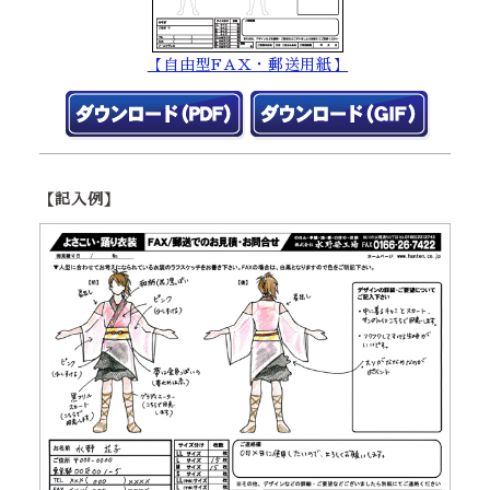
【自由型FAX・郵送用紙】
【記入例】