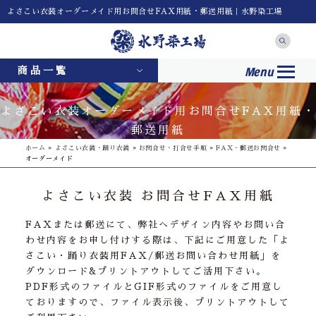
よさこい衣装オーダーメイド用お問合せFAX用紙・郵送用紙｜水野染工場
Menu
商品一覧
よさこい衣装オーダーメイド用お問合せFAX用紙・
郵送用紙
ホーム
»
よさこい衣装・踊り衣装
»
お問合せ・打合せ手順
»
FAX・郵送お問合せ
»
オーダーメイド
よさこい衣装 お問合せFAX用紙
FAXまたは郵送にて、弊社へデザイン内容やお問い合
わせ内容をお申し付けする際は、下記にご用意した「よ
さこい・踊り衣装用FAX/郵送お問い合わせ用紙」を
ダウンロード&プリントアウトしてご活用下さい。
PDF形式のファイルとGIF形式のファイルをご用意し
ておりますので、ファイル表示後、プリントアウトして