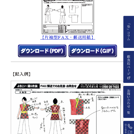
【片袖型FAX・郵送用紙】
【記入例】