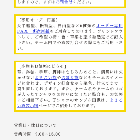
しますので、まずは
お問合せ
ください。
【専用オーダー用紙】
長半纏型、振袖型、自由型など6種類の
オーダー専用
FAX・郵送用紙
をご用意しております。プリントアウ
トして、ご希望の柄・色・草案を塗り絵感覚でご記入
下さい。チーム内での衣装打合せの際にもご活用下さ
い。
【小物もお気軽にどうぞ】
帯、鉢巻、手甲、脚絆はもちろんのこと、演舞には欠
かせない
よさこい旗
や
のぼり旗
などもチームのイメー
ジに合わせ、デザイン打合せから染色、仕立てまで一
貫生産しております。また、チーム名やチームのロゴ
が入ったTシャツをお作りになりたい場合も、お気軽
にご相談下さい。Tシャツのサンプル画像は、
よさこ
い衣装小物
ページでご紹介しております。
営業日・休日について
営業時間 9:00～18:00