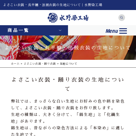
よさこい衣装・長半纏・法被衣装の生地について｜水野染工場
Menu
商品一覧
よさこい衣装・長半纏・法被衣装の生地について
ホーム
»
よさこい衣装・踊り衣装
»
生地について
よさこい衣装・踊り衣装の生地につい
て
弊社では、まっさらな白い生地にお好みの色や柄を染色
して、よさこい衣装・踊り衣装をお作り致します。
生地の種類は、大きく分けて、「綿生地」と「化繊生
地」があります。
綿生地は、昔ながらの染色方法による「本染め」に適し
た生地です。