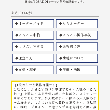
弊社はYOSAKOIソーラン祭り公認業者です。
よさこい衣装
◆オーダーメイド
◆セミオーダー
◆よさこい小物
◆よさこい製作事例
◆よさこい写真集
◆お客様の声
◆仕立て方
◆生地について
◆文様・和柄
◆半纏・法被
【1枚からでも製作可能です】
当社では、よさこい祭りに参加するチーム様の「こだ
わり」を形にするお手伝いができればと、スタッフ一
同考えております。少人数のチーム様から大人数のチ
ーム様まで、よさこい衣装の製作を承ります。お見積
り、構成・デザイン、生地サンプルを無料でご案内致