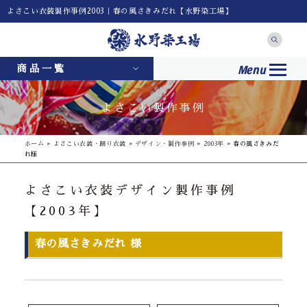
よさこい衣装製作事例2003｜春の風さきみだれ【水野染工場】
Menu
商品一覧
よさこい製作事例
ホーム
»
よさこい衣装・踊り衣装
»
デザイン・製作事例
»
2003年
»
春の風さきみだ
れ様
よさこい衣装デザイン製作事例
【2003年】
春の風さきみだれ 様