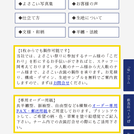
◆よさこい写真集
◆お客様の声
◆仕立て方
◆生地について
◆文様・和柄
◆半纏・法被
【1枚からでも製作可能です】
当社では、よさこい祭りに参加するチーム様の「こだ
わり」を形にするお手伝いができればと、スタッフ一
同考えております。少人数のチーム様から大人数のチ
ーム様まで、よさこい衣装の製作を承ります。お見積
り、構成・デザイン、生地サンプルを無料でご案内致
しますので、まずは
お問合せ
ください。
【専用オーダー用紙】
長半纏型、振袖型、自由型など6種類の
オーダー専用
FAX・郵送用紙
をご用意しております。プリントアウ
トして、ご希望の柄・色・草案を塗り絵感覚でご記入
下さい。チーム内での衣装打合せの際にもご活用下さ
い。