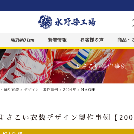
MIZUNO ism
新着情報
お客様の声
商品・
よさこい製作事例
装・踊り衣装
»
デザイン・製作事例
»
2004年
»
NAO様
よさこい衣装デザイン製作事例【200