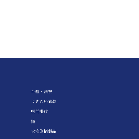
半纏・法被
よさこい衣装
帆前掛け
幟
大漁旗柄製品