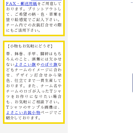
FAX・郵送用紙
をご用意して
おります。プリントアウトし
て、ご希望の柄・色・草案を
塗り絵感覚でご記入下さい。
チーム内での衣装打合せの際
にもご活用下さい。
【小物もお気軽にどうぞ】
帯、鉢巻、手甲、脚絆はもち
ろんのこと、演舞には欠かせ
ない
よさこい旗
や
のぼり旗
な
どもチームのイメージに合わ
せ、デザイン打合せから染
色、仕立てまで一貫生産して
おります。また、チーム名や
チームのロゴが入ったTシャ
ツをお作りになりたい場合
も、お気軽にご相談下さい。
Tシャツのサンプル画像は、
よさこい衣装小物
ページでご
紹介しております。