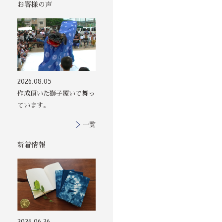
お客様の声
その他の印染商
2026.08.05
品
作成頂いた獅子覆いで舞っ
ています。
一覧
新着情報
2026.06.26