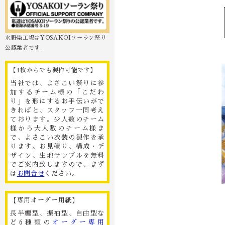
水野染工場はYOSAKOIソーラン祭り
公認業者です。
【1枚からでも製作可能です】
当社では、よさこい祭りに参
加するチーム様の「こだわ
り」を形にするお手伝いがで
きればと、スタッフ一同考え
ております。少人数のチーム
様から大人数のチーム様ま
で、よさこい衣装の製作を承
ります。お見積り、構成・デ
ザイン、生地サンプルを無料
でご案内致しますので、まず
は
お問合せ
ください。
【専用オーダー用紙】
長半纏型、振袖型、自由型な
ど6種類の
オーダー専用