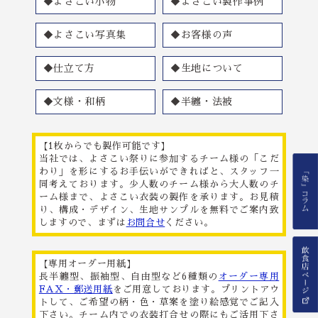
◆よさこい小物
◆よさこい製作事例
◆よさこい写真集
◆お客様の声
◆仕立て方
◆生地について
◆文様・和柄
◆半纏・法被
【1枚からでも製作可能です】
当社では、よさこい祭りに参加するチーム様の「こだ
わり」を形にするお手伝いができればと、スタッフ一
同考えております。少人数のチーム様から大人数のチ
ーム様まで、よさこい衣装の製作を承ります。お見積
り、構成・デザイン、生地サンプルを無料でご案内致
しますので、まずは
お問合せ
ください。
【専用オーダー用紙】
長半纏型、振袖型、自由型など6種類の
オーダー専用
FAX・郵送用紙
をご用意しております。プリントアウ
トして、ご希望の柄・色・草案を塗り絵感覚でご記入
下さい。チーム内での衣装打合せの際にもご活用下さ