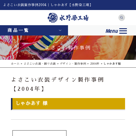
よさこい衣装製作事例2004｜しゃかあす【水野染工場】
Menu
商品一覧
よさこい製作事例
ホーム
»
よさこい衣装・踊り衣装
»
デザイン・製作事例
»
2004年
»
しゃかあす様
よさこい衣装デザイン製作事例
【2004年】
しゃかあす 様