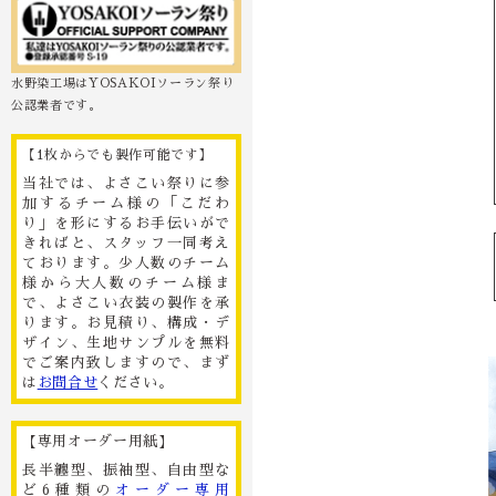
水野染工場はYOSAKOIソーラン祭り
公認業者です。
【1枚からでも製作可能です】
当社では、よさこい祭りに参
加するチーム様の「こだわ
り」を形にするお手伝いがで
きればと、スタッフ一同考え
ております。少人数のチーム
様から大人数のチーム様ま
で、よさこい衣装の製作を承
ります。お見積り、構成・デ
ザイン、生地サンプルを無料
でご案内致しますので、まず
は
お問合せ
ください。
【専用オーダー用紙】
長半纏型、振袖型、自由型な
ど6種類の
オーダー専用