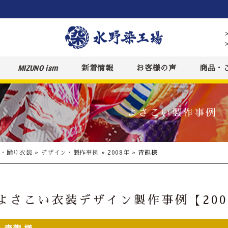
MIZUNO ism
新着情報
お客様の声
商品・
よさこい製作事例
装・踊り衣装
»
デザイン・製作事例
»
2008年
»
青龍様
よさこい衣装デザイン製作事例【200