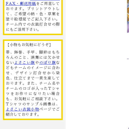
FAX・郵送用紙
をご用意して
おります。プリントアウトし
て、ご希望の柄・色・草案を
塗り絵感覚でご記入下さい。
チーム内での衣装打合せの際
にもご活用下さい。
【小物もお気軽にどうぞ】
帯、鉢巻、手甲、脚絆はもち
ろんのこと、演舞には欠かせ
ない
よさこい旗
や
のぼり旗
な
どもチームのイメージに合わ
せ、デザイン打合せから染
色、仕立てまで一貫生産して
おります。また、チーム名や
チームのロゴが入ったTシャ
ツをお作りになりたい場合
も、お気軽にご相談下さい。
Tシャツのサンプル画像は、
よさこい衣装小物
ページでご
紹介しております。