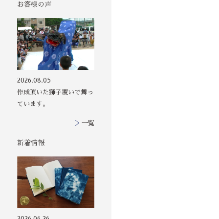
お客様の声
その他の印染商
2026.08.05
品
作成頂いた獅子覆いで舞っ
ています。
一覧
新着情報
2026.06.26