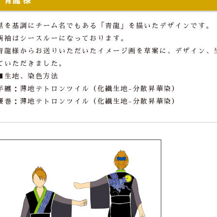
青龍 様
黒を基調にチーム名でもある「青龍」を描いたデザインです。
両袖はシースルーになっております。
青龍様からお送りいただいたイメージ画を草案に、デザイン、
ていただきました。
■生地、染色方法
半纏：薄地テトロンツイル（化繊生地-分散昇華染）
腰巻：薄地テトロンツイル（化繊生地-分散昇華染）