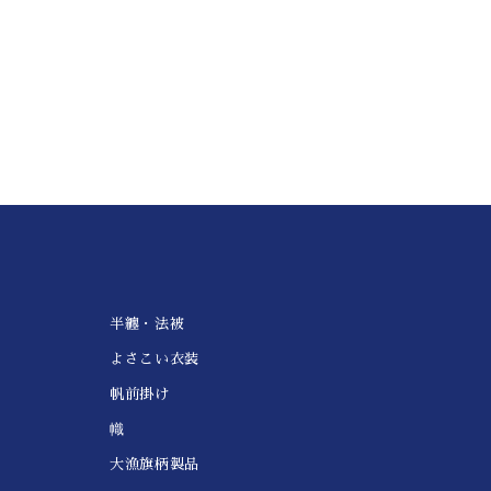
半纏・法被
よさこい衣装
帆前掛け
幟
大漁旗柄製品