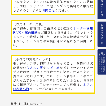
ーム様まで、よさこい衣装の製作を承ります。お見積
り、構成・デザイン、生地サンプルを無料でご案内致
しますので、まずは
お問合せ
ください。
【専用オーダー用紙】
長半纏型、振袖型、自由型など6種類の
オーダー専用
FAX・郵送用紙
をご用意しております。プリントアウ
トして、ご希望の柄・色・草案を塗り絵感覚でご記入
下さい。チーム内での衣装打合せの際にもご活用下さ
い。
【小物もお気軽にどうぞ】
帯、鉢巻、手甲、脚絆はもちろんのこと、演舞には欠
かせない
よさこい旗
や
のぼり旗
などもチームのイメー
ジに合わせ、デザイン打合せから染色、仕立てまで一
貫生産しております。また、チーム名やチームのロゴ
が入ったTシャツをお作りになりたい場合も、お気軽
にご相談下さい。Tシャツのサンプル画像は、
よさこ
い衣装小物
ページでご紹介しております。
営業日・休日について