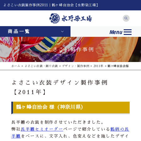
よさこい衣装製作事例2011｜鶴ヶ峰自治会【水野染工場】
Menu
商品一覧
よさこい製作事例
ホーム
»
よさこい衣装・踊り衣装
»
デザイン・製作事例
»
2011年
»
鶴ヶ峰自治会様
よさこい衣装デザイン製作事例
【2011年】
鶴ヶ峰自治会 様（神奈川県）
長半纏の衣装を制作させていただきました。
弊社
長半纏セミオーダー
ページで紹介している
鶴柄の長
半纏
をベースに、文字入れ、色変えなどを施したデザイ