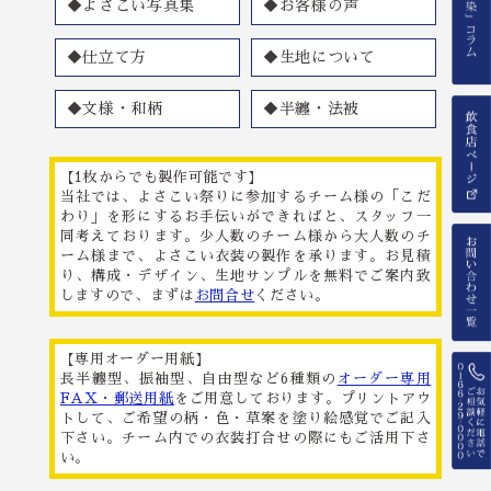
◆よさこい写真集
◆お客様の声
◆仕立て方
◆生地について
◆文様・和柄
◆半纏・法被
【1枚からでも製作可能です】
当社では、よさこい祭りに参加するチーム様の「こだ
わり」を形にするお手伝いができればと、スタッフ一
同考えております。少人数のチーム様から大人数のチ
ーム様まで、よさこい衣装の製作を承ります。お見積
り、構成・デザイン、生地サンプルを無料でご案内致
しますので、まずは
お問合せ
ください。
【専用オーダー用紙】
長半纏型、振袖型、自由型など6種類の
オーダー専用
FAX・郵送用紙
をご用意しております。プリントアウ
トして、ご希望の柄・色・草案を塗り絵感覚でご記入
下さい。チーム内での衣装打合せの際にもご活用下さ
い。