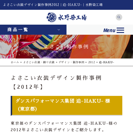
よさこい衣装デザイン製作事例2012｜迫-HAKU-｜水野染工場
Menu
商品一覧
よさこい製作事例
ホーム
»
よさこい衣装・踊り衣装
»
デザイン・製作事例
»
2012
»
迫-HAKU-
よさこい衣装デザイン製作事例
【2012年】
ダンスパフォーマンス集団 迫-HAKU- 様
（東京都）
東京都のダンスパフォーマンス集団 迫-HAKU-様の
2012年よさこい衣装デザインをご紹介します。