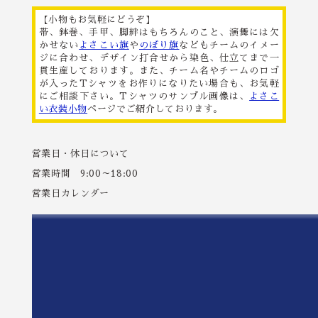
【小物もお気軽にどうぞ】
帯、鉢巻、手甲、脚絆はもちろんのこと、演舞には欠
かせない
よさこい旗
や
のぼり旗
などもチームのイメー
ジに合わせ、デザイン打合せから染色、仕立てまで一
貫生産しております。また、チーム名やチームのロゴ
が入ったTシャツをお作りになりたい場合も、お気軽
にご相談下さい。Tシャツのサンプル画像は、
よさこ
い衣装小物
ページでご紹介しております。
営業日・休日について
営業時間 9:00～18:00
営業日カレンダー