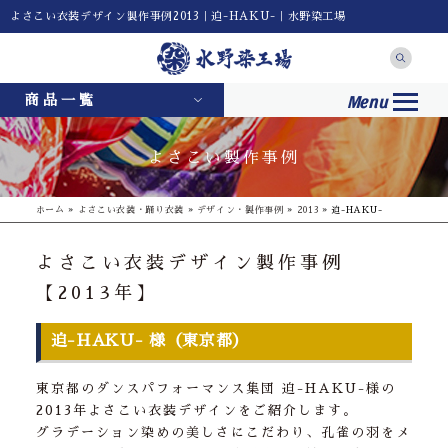
よさこい衣装デザイン製作事例2013｜迫-HAKU-｜水野染工場
Menu
商品一覧
よさこい製作事例
ホーム
»
よさこい衣装・踊り衣装
»
デザイン・製作事例
»
2013
»
迫-HAKU-
よさこい衣装デザイン製作事例
【2013年】
迫-HAKU- 様（東京都）
東京都のダンスパフォーマンス集団 迫-HAKU-様の
2013年よさこい衣装デザインをご紹介します。
グラデーション染めの美しさにこだわり、孔雀の羽をメ