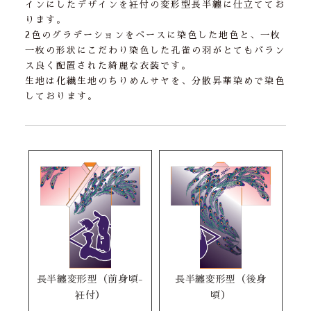
インにしたデザインを衽付の変形型長半纏に仕立ててお
ります。
2色のグラデーションをベースに染色した地色と、一枚
一枚の形状にこだわり染色した孔雀の羽がとてもバラン
ス良く配置された綺麗な衣装です。
生地は化繊生地のちりめんサヤを、分散昇華染めで染色
しております。
長半纏変形型（前身頃-
長半纏変形型（後身
衽付）
頃）