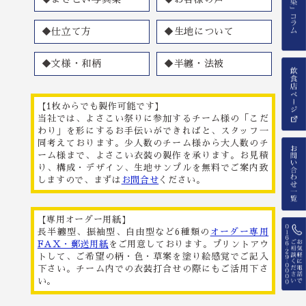
◆仕立て方
◆生地について
◆文様・和柄
◆半纏・法被
【1枚からでも製作可能です】
当社では、よさこい祭りに参加するチーム様の「こだ
わり」を形にするお手伝いができればと、スタッフ一
同考えております。少人数のチーム様から大人数のチ
ーム様まで、よさこい衣装の製作を承ります。お見積
り、構成・デザイン、生地サンプルを無料でご案内致
しますので、まずは
お問合せ
ください。
【専用オーダー用紙】
長半纏型、振袖型、自由型など6種類の
オーダー専用
FAX・郵送用紙
をご用意しております。プリントアウ
トして、ご希望の柄・色・草案を塗り絵感覚でご記入
下さい。チーム内での衣装打合せの際にもご活用下さ
い。