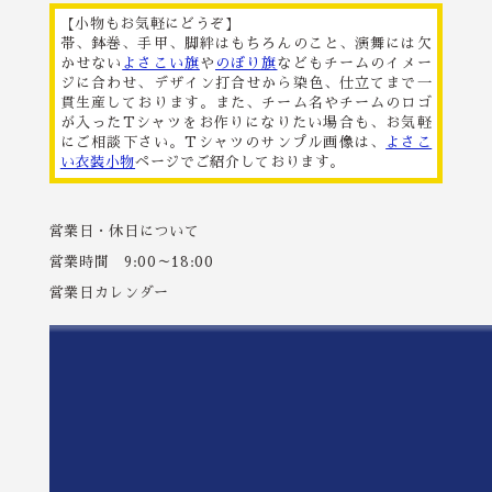
【小物もお気軽にどうぞ】
帯、鉢巻、手甲、脚絆はもちろんのこと、演舞には欠
かせない
よさこい旗
や
のぼり旗
などもチームのイメー
ジに合わせ、デザイン打合せから染色、仕立てまで一
貫生産しております。また、チーム名やチームのロゴ
が入ったTシャツをお作りになりたい場合も、お気軽
にご相談下さい。Tシャツのサンプル画像は、
よさこ
い衣装小物
ページでご紹介しております。
営業日・休日について
営業時間 9:00～18:00
営業日カレンダー