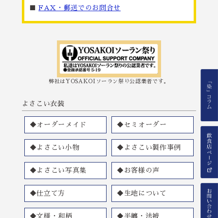
■
FAX・郵送でのお問合せ
弊社はYOSAKOIソーラン祭り公認業者です。
よさこい衣装
◆オーダーメイド
◆セミオーダー
◆よさこい小物
◆よさこい製作事例
◆よさこい写真集
◆お客様の声
◆仕立て方
◆生地について
◆文様・和柄
◆半纏・法被