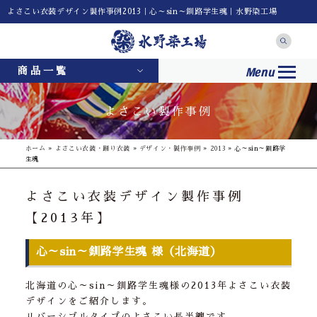
よさこい衣装デザイン製作事例2013｜心～sin～釧路学生魂｜水野染工場
Menu
商品一覧
よさこい製作事例
ホーム
»
よさこい衣装・踊り衣装
»
デザイン・製作事例
»
2013
»
心～sin～釧路学
生魂
よさこい衣装デザイン製作事例
【2013年】
心～sin～釧路学生魂 様（北海道）
北海道の心～sin～釧路学生魂様の2013年よさこい衣装
デザインをご紹介します。
リバーシブルタイプのよさこい長半纏です。