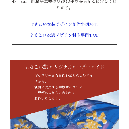
心～sin～釧路学生魂様の2013年の写真をご紹介してお
ります。
よさこい衣装デザイン制作事例2013
よさこい衣装デザイン制作事例TOP
よさこい旗 オリジナルオーダーメイド
ギャラリーを呑み込むほどの大型サイ
ズから、
演舞に使用する手旗サイズまで
ご要望の大きさに合わせて
製作いたします。