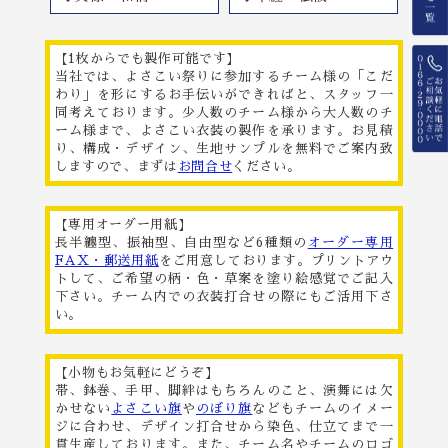
【1枚からでも製作可能です】
当社では、よさこい祭りに参加するチーム様の「こだ
わり」を形にするお手伝いができればと、スタッフ一
同考えております。少人数のチーム様から大人数のチ
ーム様まで、よさこい衣装の製作を承ります。お見積
り、構成・デザイン、生地サンプルを無料でご案内致
しますので、まずは
お問合せ
ください。
【専用オーダー用紙】
長半纏型、振袖型、自由型など6種類の
オーダー専用
FAX・郵送用紙
をご用意しております。プリントアウ
トして、ご希望の柄・色・草案を塗り絵感覚でご記入
下さい。チーム内での衣装打合せの際にもご活用下さ
い。
【小物もお気軽にどうぞ】
帯、鉢巻、手甲、脚絆はもちろんのこと、演舞には欠
かせない
よさこい旗
や
のぼり旗
などもチームのイメー
ジに合わせ、デザイン打合せから染色、仕立てまで一
貫生産しております。また、チーム名やチームのロゴ