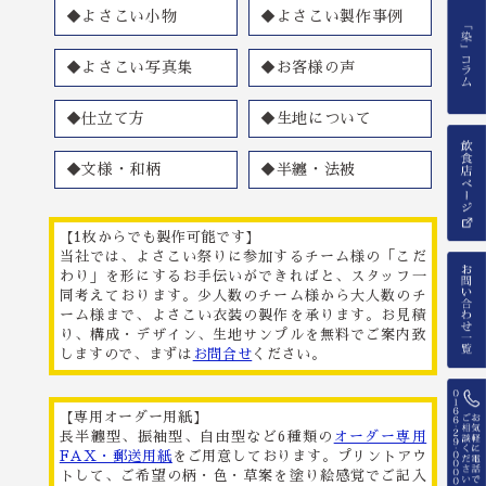
◆よさこい小物
◆よさこい製作事例
◆よさこい写真集
◆お客様の声
◆仕立て方
◆生地について
◆文様・和柄
◆半纏・法被
【1枚からでも製作可能です】
当社では、よさこい祭りに参加するチーム様の「こだ
わり」を形にするお手伝いができればと、スタッフ一
同考えております。少人数のチーム様から大人数のチ
ーム様まで、よさこい衣装の製作を承ります。お見積
り、構成・デザイン、生地サンプルを無料でご案内致
しますので、まずは
お問合せ
ください。
【専用オーダー用紙】
長半纏型、振袖型、自由型など6種類の
オーダー専用
FAX・郵送用紙
をご用意しております。プリントアウ
トして、ご希望の柄・色・草案を塗り絵感覚でご記入