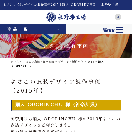
よさこい衣装デザイン製作事例2015｜踊人-ODORINCHU-｜水野染工場
Menu
商品一覧
よさこい製作事例
ホーム
»
よさこい衣装・踊り衣装
»
デザイン・製作事例
»
2015
»
踊人 -
ODORINCHU-
よさこい衣装デザイン製作事例
【2015年】
踊人-ODORINCHU-様（神奈川県）
神奈川県の踊人-ODORINCHU-様の2015年よさこい
衣装デザインをご紹介します。
鶴の群れが飛び交うデザインです。