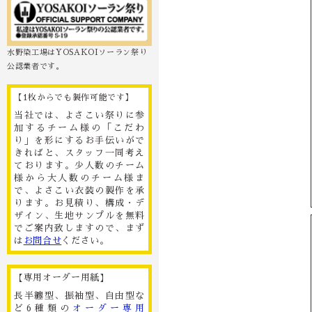
水野染工場はYOSAKOIソーラン祭り
公認業者です。
【1枚からでも製作可能です】
当社では、よさこい祭りに参
加するチーム様の「こだわ
り」を形にするお手伝いがで
きればと、スタッフ一同考え
ております。少人数のチーム
様から大人数のチーム様ま
で、よさこい衣装の製作を承
ります。お見積り、構成・デ
ザイン、生地サンプルを無料
でご案内致しますので、まず
は
お問合せ
ください。
【専用オーダー用紙】
長半纏型、振袖型、自由型な
ど6種類の
オーダー専用