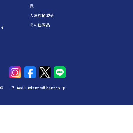
幟
大漁旗柄製品
その他商品
レイ
0 E-mail:
mizuno@hanten.jp