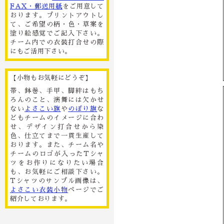
FAX・郵送用紙
をご用意して
おります。プリントアウトし
て、ご希望の柄・色・草案を
塗り絵感覚でご記入下さい。
チーム内での衣装打合せの際
にもご活用下さい。
【小物もお気軽にどうぞ】
帯、鉢巻、手甲、脚絆はもち
ろんのこと、演舞には欠かせ
ない
よさこい旗
や
のぼり旗
な
どもチームのイメージに合わ
せ、デザイン打合せから染
色、仕立てまで一貫生産して
おります。また、チーム名や
チームのロゴが入ったTシャ
ツをお作りになりたい場合
も、お気軽にご相談下さい。
Tシャツのサンプル画像は、
よさこい衣装小物
ページでご
紹介しております。