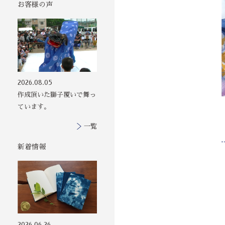
お客様の声
その他の印染商
2026.08.05
品
作成頂いた獅子覆いで舞っ
ています。
一覧
新着情報
2026.06.26