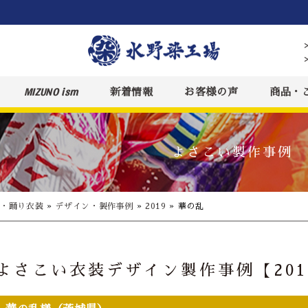
MIZUNO ism
新着情報
お客様の声
商品・
よさこい製作事例
装・踊り衣装
»
デザイン・製作事例
»
2019
»
華の乱
よさこい衣装デザイン製作事例【201